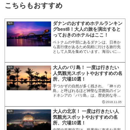
こちらもおすすめ
ダナンのおすすめホテルランキン
海外
グbest8！大人の旅を演出すると
っておきのホテルはここ！
ベトナムの中部にあるダナンは、日本か
ら直行便があるため気軽に行ける旅行先
として人気を集めています。海沿いにあ
るリゾートホテルにダナン中心街周辺の
都会的な高級ホテルと、シティリゾート
な雰囲気を楽しめるところがダナンの魅
大人のバリ島！ 一度は行きたい
海外
力です。今回はそんなリゾ...
人気観光スポットやおすすめの名
所、穴場10選！
手つかずの自然が多く残され、「神々の
島」と呼ばれるほど神聖な雰囲気のイン
ドネシアの「バリ島」は、歴史的な寺院
や伝統的な民族舞踊、そして美しい景色
2018.11.05
と魅力がいっぱいの島です。今回は、そ
んなバリ島でおすすめの人気観光スポッ
大人の北京！ 一度は行きたい人
海外
トや見どころをご紹介しま...
気観光スポットやおすすめの名
所、穴場10選！
中国の首都北京は、世界的に有名な天安