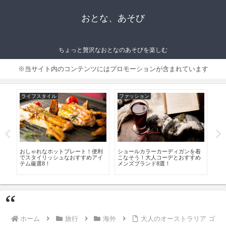
おとな、あそび
ちょっと贅沢なおとなのあそびを楽しむ
※当サイト内のコンテンツにはプロモーションが含まれています
ファッション
アウトドア・スポーツ
ットプレート！便利
ショールカラーカーディガンを着
東海のおすすめオートキャ
シュなおすすめアイ
こなそう！大人コーデとおすすめ
厳選8！おしゃれなソロキ
メンズブランド8選！
OK！オートキャンプ場と
ホーム
旅行
海外
大人のオーストラリア ゴ