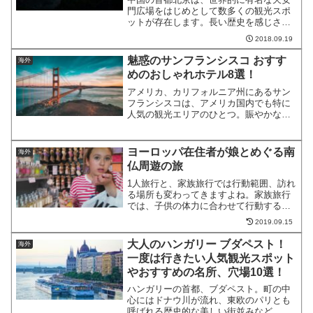
門広場をはじめとして数多くの観光スポ
ットが存在します。長い歴史を感じさせ
るスポットが多いのが特徴です。そこで
2018.09.19
今回は、北京で大人が楽しめるおすすめ
の観光スポット、名所や穴場を厳選して
魅惑のサンフランシスコ おすす
海外
ご紹介したいと思います！...
めのおしゃれホテル8選！
アメリカ、カリフォルニア州にあるサン
フランシスコは、アメリカ国内でも特に
人気の観光エリアのひとつ。賑やかな街
並み。ケーブルカーが走っていて、古き
良きアメリカの雰囲気も感じられます。
サンフランシスコのおすすめおしゃれホ
ヨーロッパ在住者が娘とめぐる南
海外
テル今回は、サンフランシ...
仏周遊の旅
1人旅行と、家族旅行では行動範囲、訪れ
る場所も変わってきますよね。家族旅行
では、子供の体力に合わせて行動するか
ら、1日にできることも限られてきます。
2019.09.15
今回は家族で旅する南仏周遊の旅の穴場
をご紹介させていただきます。相乗りを
大人のハンガリー ブダペスト！
海外
乗り継いで、南仏への...
一度は行きたい人気観光スポット
やおすすめの名所、穴場10選！
ハンガリーの首都、ブダペスト。町の中
心にはドナウ川が流れ、東欧のパリとも
呼ばれる歴史的な美しい街並みなど、魅