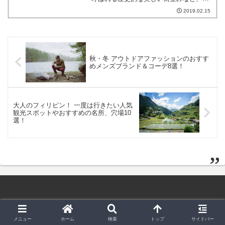
力がいっぱいの都市です。今回は、ハン
2019.02.15
ガリー、ブダペストでおすすめの、一度
は行きたい観光スポットを厳選してご紹
介していきたいと思います...
秋・冬 アウトドアファッションのおすす
めメンズブランド＆コーデ8選！
大人のフィリピン！ 一度は行きたい人気
観光スポットやおすすめの名所、穴場10
選！
ホーム
このサイトについて
お問い合わせ
メニュー
ホーム
検索
トップ
サイドバー