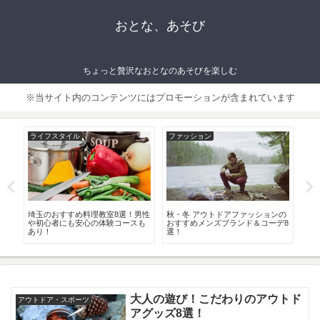
おとな、あそび
ちょっと贅沢なおとなのあそびを楽しむ
※当サイト内のコンテンツにはプロモーションが含まれています
ライフスタイル
ファッション
ア
ス
埼玉のおすすめ料理教室8選！男性
秋・冬 アウトドアファッションの
関
ドは
や初心者にも安心の体験コースも
おすすめメンズブランド＆コーデ8
冬
あり！
選！
選
大人の遊び！こだわりのアウトド
アウトドア・スポーツ
アグッズ8選！