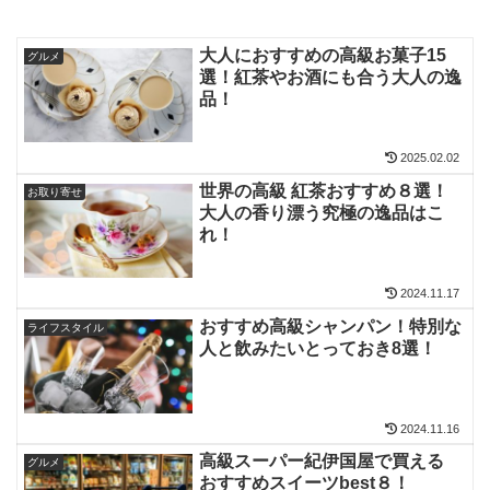
大人におすすめの高級お菓子15
グルメ
選！紅茶やお酒にも合う大人の逸
品！
2025.02.02
世界の高級 紅茶おすすめ８選！
お取り寄せ
大人の香り漂う究極の逸品はこ
れ！
2024.11.17
おすすめ高級シャンパン！特別な
ライフスタイル
人と飲みたいとっておき8選！
2024.11.16
高級スーパー紀伊国屋で買える
グルメ
おすすめスイーツbest８！