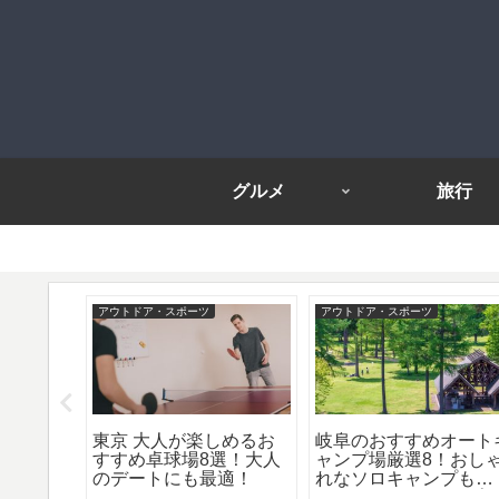
グルメ
旅行
アウトドア・スポーツ
アウトドア・スポーツ
ツ メン
東京 大人が楽しめるお
岐阜のおすすめオート
選！夏の
すすめ卓球場8選！大人
ャンプ場厳選8！おし
をかっこ
のデートにも最適！
れなソロキャンプも
ツ！
OK！オートキャンプ