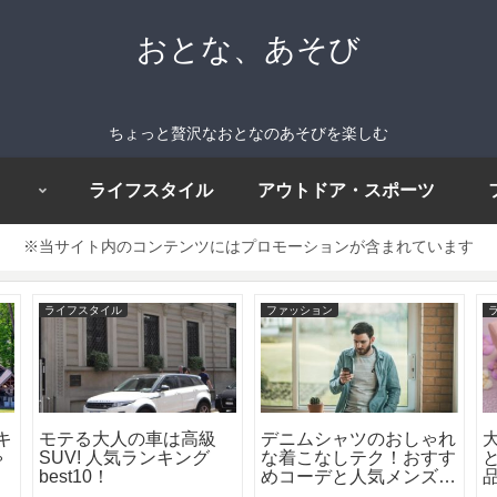
おとな、あそび
ちょっと贅沢なおとなのあそびを楽しむ
ライフスタイル
アウトドア・スポーツ
※当サイト内のコンテンツにはプロモーションが含まれています
ライフスタイル
ファッション
キ
モテる大人の車は高級
デニムシャツのおしゃれ
ゃ
SUV! 人気ランキング
な着こなしテク！おすす
best10！
めコーデと人気メンズブ
場
ランド8選！