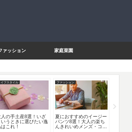
ファッション
家庭菜園
ライフスタイル
ファッション
ファッショ
大人の手土産8選！いざ
夏におすすめのイージー
モテる
というときに選びたい逸
パンツ8選！大人の楽ち
術！お
品はこれ！
んきれいめメンズ・コー
イント
デ！