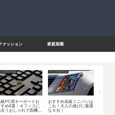
ファッション
家庭菜園
ライフスタイル
ライフスタイル
ファッショ
高級PC用キーボードお
おすすめ高級ミニバンは
オフィ
すすめ6選！オフィスに
これ！大人の遊びに最適
利なメ
似合うおしゃれで高機能
な６台！
8！上
なアイテム！
ーデの