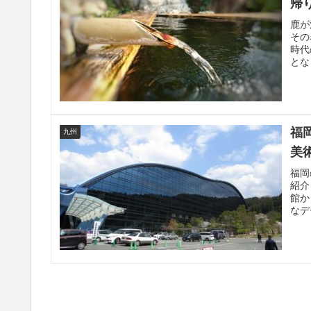
帰
鹿が
その
時代
とな
福
九州
美
福岡
紹介
館か
なデ