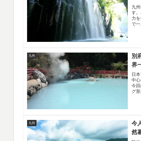
九州
す。
力を
で一
別
九州
界
日本
中心
今回
グ形
今
九州
然