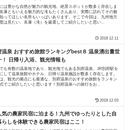
には豊かな自然が魅力の観光地、絶景スポットが数多く存在しま
名瀑ともいえる魅力的な滝もたくさんあり、実際に訪れてその魅
知ってほしい名所もいっぱいあります。そこで今回は、九州地方
度は見たい、名瀑（滝）を厳選してご紹介したいと思い...
2018.12.11
府温泉 おすすめ旅館ランキングbest８ 温泉湧出量世
一！ 日帰り入浴、観光情報も
でも有数の温泉地であり、観光地でもある別府温泉。JR別府駅を
にして温泉旅館やホテル、日帰り温泉施設が数多く存在します。
は、観光の拠点にも最適な、別府温泉のおすすめ旅館をランキン
式でご紹介したいと思います！別府温泉への旅行をお...
2018.12.03
人気の農家民宿に泊まる！九州でゆったりとした自
暮らしを体験できる農家民宿はここ！