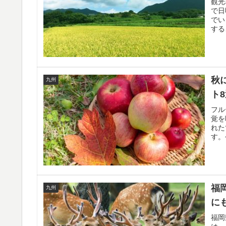
観光
で日
でい
する
秋
九州
ト
フル
覚を
れた
す。
福
九州
に
福岡