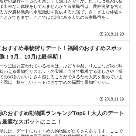
名所の旅行をするのも楽しくて魅力的ですが、たまには農家民宿
頃出来ない体験をしてみませんか？農業民宿は、農林漁業を営ん
る方が農林漁業の余暇活動を提供する民宿で、さまざまな体験を
ことができます。ここでは九州にある人気の農家民宿を...
2018.11.28
におすすめ果物狩りデート！福岡のおすすめスポッ
8選！9月、10月は最盛期！
ーツ王国と言われている福岡は、ぶどうや梨、りんごなど秋の味
味わえる果物狩りスポットの宝庫。自分で収穫する楽しさや、採
ての果物のおいしさを感じることができるため人気を集めていま
今回は、秋らしいデートにおすすめの福岡で果物狩りが...
2018.11.19
岡のおすすめ動物園ランキングTop6！大人のデート
も最適なスポットはここ！
県には、デートにおすすめの動物園がたくさんあります。ここで