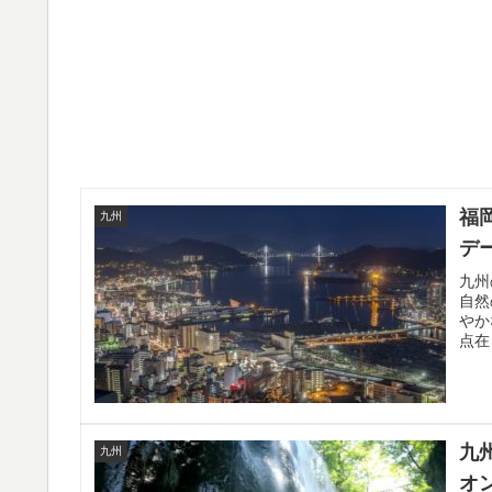
福
九州
デ
九州
自然
やか
点在
九
九州
オ