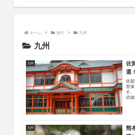
ホーム
旅行
九州
九州
佐
九州
選
佐賀
世保
す。
武雄
熊
九州