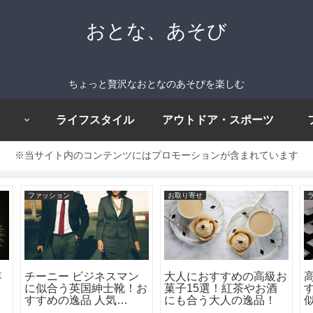
おとな、あそび
ちょっと贅沢なおとなのあそびを楽しむ
ライフスタイル
アウトドア・スポーツ
※当サイト内のコンテンツにはプロモーションが含まれています
ファッション
お取り寄せ
年
チーニー ビジネスマン
大人におすすめの高級お
に似合う英国紳士靴！お
菓子15選！紅茶やお酒
すすめの逸品 人気
にも合う大人の逸品！
best8！