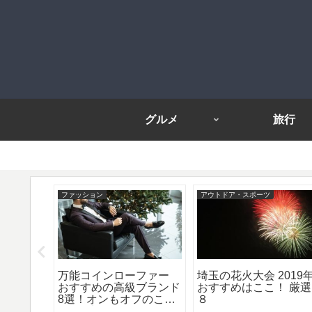
グルメ
旅行
ファッション
アウトドア・スポーツ
家具！モ
万能コインローファー
埼玉の花火大会 2019
ファーか
おすすめの高級ブランド
おすすめはここ！ 厳選
8選！オンもオフのこの
８
1足で決まり！