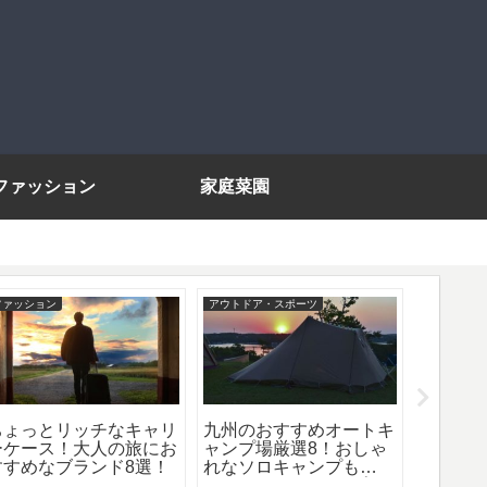
ファッション
家庭菜園
ファッション
アウトドア・スポーツ
ファッショ
ちょっとリッチなキャリ
九州のおすすめオートキ
大人の
ーケース！大人の旅にお
ャンプ場厳選8！おしゃ
おすす
すすめなブランド8選！
れなソロキャンプも
ド8選 
OK！オートキャンプ場