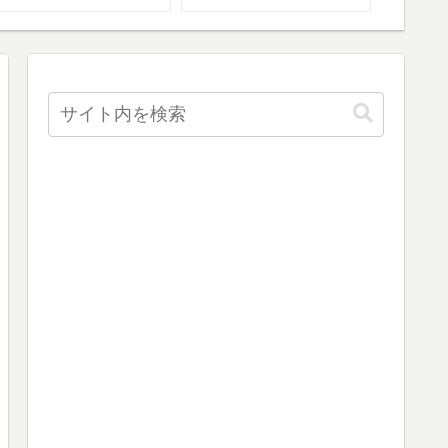
も！
とは？