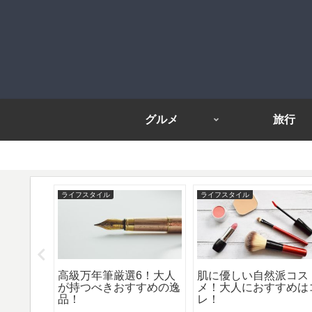
グルメ
旅行
ライフスタイル
ライフスタイル
に半袖開
高級万年筆厳選6！大人
肌に優しい自然派コス
っとレト
が持つべきおすすめの逸
メ！大人におすすめは
ーデ＆お
品！
レ！
8選！