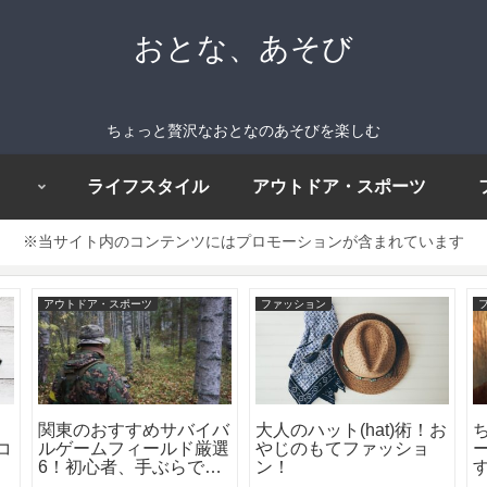
おとな、あそび
ちょっと贅沢なおとなのあそびを楽しむ
ライフスタイル
アウトドア・スポーツ
※当サイト内のコンテンツにはプロモーションが含まれています
アウトドア・スポーツ
ファッション
関東のおすすめサバイバ
大人のハット(hat)術！お
コ
ルゲームフィールド厳選
やじのもてファッショ
6！初心者、手ぶらでも
ン！
OK！