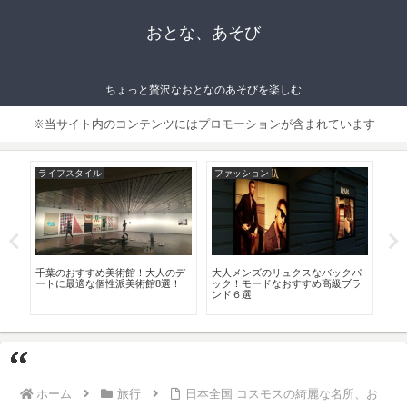
おとな、あそび
ちょっと贅沢なおとなのあそびを楽しむ
※当サイト内のコンテンツにはプロモーションが含まれています
ライフスタイル
ファッション
フ
関
千葉のおすすめ美術館！大人のデ
大人メンズのリュクスなバックパ
夏
に
ートに最適な個性派美術館8選！
ック！モードなおすすめ高級ブラ
で
ンド６選
ド8
ホーム
旅行
日本全国 コスモスの綺麗な名所、お