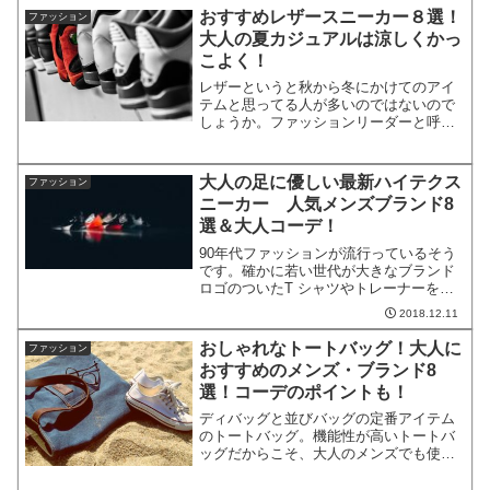
んな大人のためのおすすめメンズ・ジー
おすすめレザースニーカー８選！
ファッション
ンズブランドを厳選して５...
大人の夏カジュアルは涼しくかっ
こよく！
レザーというと秋から冬にかけてのアイ
テムと思ってる人が多いのではないので
しょうか。ファッションリーダーと呼ば
れる人は夏、Tシャツの上に革ジャンをさ
りげなく涼しげな顔で羽織るのでとても
大人っぽく粋です。今年の夏、かっこよ
大人の足に優しい最新ハイテクス
ファッション
く足元が決まるおすすめ...
ニーカー 人気メンズブランド8
選＆大人コーデ！
90年代ファッションが流行っているそう
です。確かに若い世代が大きなブランド
ロゴのついたT シャツやトレーナーを着
て、足元はごっついハイテクスニーカー
2018.12.11
という出で立ちで闊歩しています。スニ
ーカー熱の発信元とされるのが老舗ブラ
おしゃれなトートバッグ！大人に
ファッション
ンドのバレンシアガ。...
おすすめのメンズ・ブランド8
選！コーデのポイントも！
ディバッグと並びバッグの定番アイテム
のトートバッグ。機能性が高いトートバ
ッグだからこそ、大人のメンズでも使え
る、おしゃれなトートバッグを選びたい
ところです。そんな今回は、トートバッ