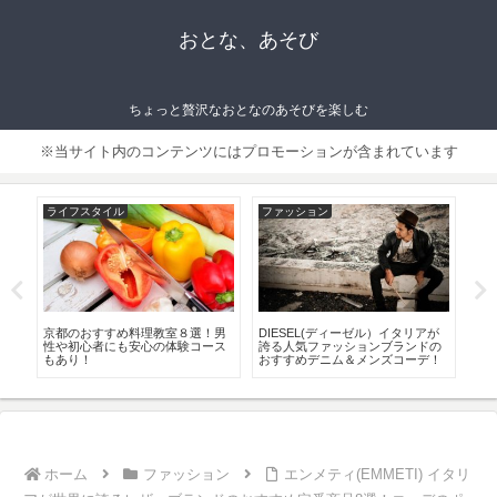
おとな、あそび
ちょっと贅沢なおとなのあそびを楽しむ
※当サイト内のコンテンツにはプロモーションが含まれています
ライフスタイル
ファッション
フ
ジ
京都のおすすめ料理教室８選！男
DIESEL(ディーゼル）イタリアが
モ
品
性や初心者にも安心の体験コース
誇る人気ファッションブランドの
ュ
もあり！
おすすめデニム＆メンズコーデ！
の
ホーム
ファッション
エンメティ(EMMETI) イタリ