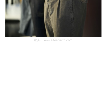
出典：
www.altoediritto.com