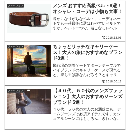
メンズ おすすめ高級ベルト8選！
ファッション
オシャレ・コーデは小物も大事！
疎かになりがちなベルト。コーディネー
トでも一番最後に選ばれやすいベルトで
すが、ベルト一つで、着こなしレベルが
グッと上がります。また、チラッと見え
るベルトが全体と合っていないと、せっ
2018.12.03
かくのコーディネートが台無しになって
ちょっとリッチなキャリーケー
しまいます。そんな小物中...
ファッション
ス！大人の旅におすすめなブラン
ド8選！
飛行場の到着ゲートでターンテーブルで
ハイブランドのキャリーケースが現れる
と、持ち主は誰なんだろう？とキャリー
ケースを持ち主がピックアップするまで
2018.06.12
みんなの視線が集まります。そんな旅の
スタートから気分を上げてくれるちょっ
【４０代、５０代のメンズファッ
ファッション
とリッチなキャリーケース...
ション】大人のおすすめジーンズ
ブランド 5選！
４０代、５０代の大人のお洒落にも、デ
ニムジーンズは必須アイテムです。カジ
ュアルシーンにはもちろん、きれいなジ
ャケットに合わせれば、ジーンズはビジ
ネスシーンにもぴったりはまります。そ