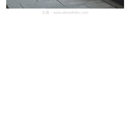
出典：
www.altoediritto.com