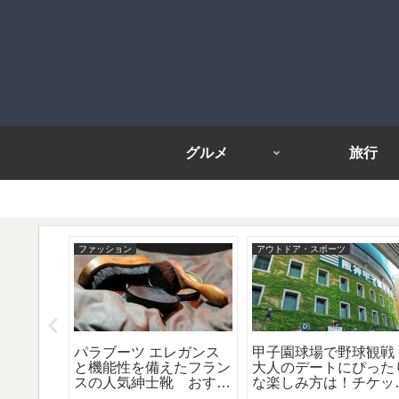
グルメ
旅行
ファッション
アウトドア・スポーツ
め高級ベ
パラブーツ エレガンス
甲子園球場で野球観戦
ャレ・コ
と機能性を備えたフラン
大人のデートにぴった
事！
スの人気紳士靴 おすす
な楽しみ方は！チケッ
め定番ライン8選！
の取り方、グルメやホ