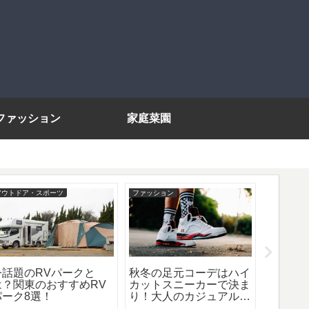
ファッション
家庭菜園
アウトドア・スポーツ
ファッション
ライフスタ
今話題のRVパークと
秋冬の足元コーデはハイ
体に優
は？関東のおすすめRV
カットスニーカーで決ま
おすす
パーク8選！
り！大人のカジュアルに
似合人気メンズブランド