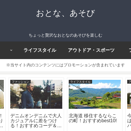
おとな、あそび
ちょっと贅沢なおとなのあそびを楽しむ
ライフスタイル
アウトドア・スポーツ
※当サイト内のコンテンツにはプロモーションが含まれています
ファッション
ライフスタイル
！
デニムオンデニムで大人
北海道 移住するならこ
り
カジュアルに差をつけ
の町！おすすめbest10!
ト
る！おすすめコーデ＆メ
テ
ンズブランド8選！