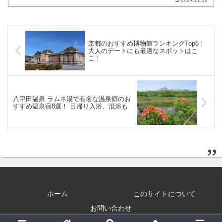
で、その発砲による開栓時の音とともに
コルクを飛ばし、吹き出すシャンパンを
かけ合う「シャンパンフ...
京都のおすすめ博物館ランキングTop6！
大人のデートにも最適なスポットはこ
こ！
八甲田温泉 ラムネ湯で有名な温泉郷のお
すすめ温泉宿8選！ 日帰り入浴、混浴も
ホーム
このサイトについて
お問い合わせ