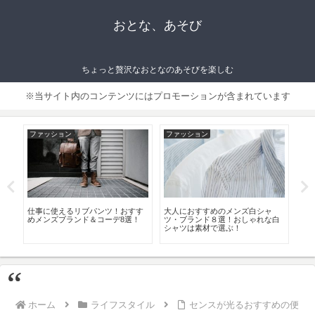
おとな、あそび
ちょっと贅沢なおとなのあそびを楽しむ
※当サイト内のコンテンツにはプロモーションが含まれています
ファッション
ファッション
フ
が生
仕事に使えるリブパンツ！おすす
大人におすすめのメンズ白シャ
夏
 人
めメンズブランド＆コーデ8選！
ツ・ブランド８選！おしゃれな白
ー
シャツは素材で選ぶ！
ウエ
ホーム
ライフスタイル
センスが光るおすすめの便