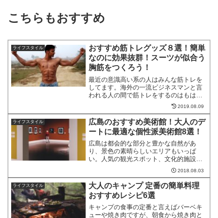
こちらもおすすめ
おすすめ筋トレグッズ８選！簡単
ライフスタイル
なのに効果抜群！スーツが似合う
胸筋をつくろう！
最近の意識高い系の人はみんな筋トレを
してます。海外の一流ビジネスマンと言
われる人の間で筋トレをするのはもはや
常識です。なぜならスーツを着たとき、
2019.08.09
胸板が厚いとビシッと決まることを知っ
てるいるからです。そこで自宅で簡単に
広島のおすすめ美術館！大人のデ
ライフスタイル
胸筋を鍛えられるおすすめ...
ートに最適な個性派美術館8選！
広島は都会的な部分と豊かな自然があ
り、景色の素晴らしいエリアもいっぱ
い。人気の観光スポット、文化的施設も
多く存在します。そこで今回は、広島県
2018.08.03
でおすすめの、大人のデートにもぴった
りな美術館を厳選してご紹介したいと思
大人のキャンプ 定番の簡単料理
ライフスタイル
います！広島のおすすめ美術館...
おすすめレシピ6選
キャンプの食事の定番と言えばバーベキ
ューや焼き肉ですが、朝食から焼き肉と