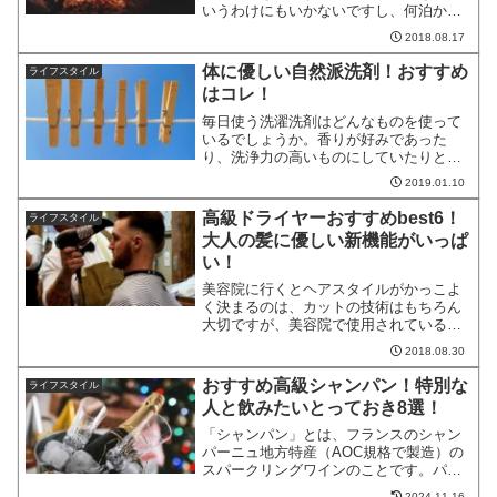
いうわけにもいかないですし、何泊かの
キャンプなら毎晩バーベキューでは飽き
2018.08.17
てしまいますよね。今回は、キャンプで
簡単に作れて美味しくて、見た目もオシ
体に優しい自然派洗剤！おすすめ
ライフスタイル
ャレな料理のレシピを6品...
はコレ！
毎日使う洗濯洗剤はどんなものを使って
いるでしょうか。香りが好みであった
り、洗浄力の高いものにしていたりと、
人によって洗剤を選ぶ決め手はさまざま
2019.01.10
です。体に触れる衣服はなるべく優しい
成分が入っている洗剤を使いたいという
高級ドライヤーおすすめbest6！
ライフスタイル
人も多いのではないでしょう...
大人の髪に優しい新機能がいっぱ
い！
美容院に行くとヘアスタイルがかっこよ
く決まるのは、カットの技術はもちろん
大切ですが、美容院で使用されている高
級ドライヤーも重要な役割を果たしてい
2018.08.30
ます。最近のドライヤーは髪を瞬時に乾
かしながらも、最新技術によりダメージ
おすすめ高級シャンパン！特別な
ライフスタイル
を受けた髪を艶やかに美し...
人と飲みたいとっておき8選！
「シャンパン」とは、フランスのシャン
パーニュ地方特産（AOC規格で製造）の
スパークリングワインのことです。パー
ティーなどの乾杯にはうってつけのお酒
2024.11.16