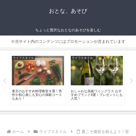
おとな、あそび
ちょっと贅沢なおとなのあそびを楽しむ
※当サイト内のコンテンツにはプロモーションが含まれています
ライフスタイル
ライフスタイル
ラ
ジー
東京のおすすめ料理教室８選！男
おしゃれな高級ワイングラス おす
千
＆
性や初心者にも安心の体験コース
すめブランド8選！プレゼントにも
ー
もあり！
人気！
ホーム
ライフスタイル
夏こそ腹筋を鍛えよう！室