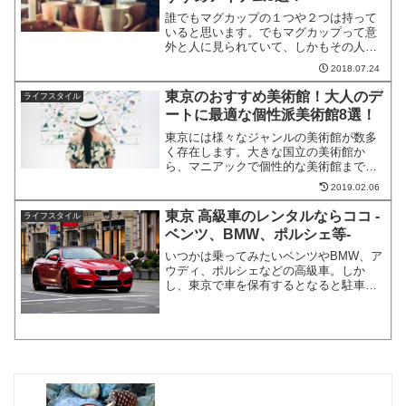
誰でもマグカップの１つや２つは持って
いると思います。でもマグカップって意
外と人に見られていて、しかもその人の
センスもイメージさせてしまうくらい重
2018.07.24
要なアイテムだってご存知でしたか？お
すすめのおしゃれマグカップ今回はお洒
東京のおすすめ美術館！大人のデ
ライフスタイル
落で素敵なおすすめのマグ...
ートに最適な個性派美術館8選！
東京には様々なジャンルの美術館が数多
く存在します。大きな国立の美術館か
ら、マニアックで個性的な美術館まで
様々です。そこで今回は、東京都内、大
2019.02.06
人のデートにもおすすめの個性的な美術
館を厳選してご紹介したいと思います！
東京 高級車のレンタルならココ -
ライフスタイル
東京の大人のデートにおすすめ...
ベンツ、BMW、ポルシェ等-
いつかは乗ってみたいベンツやBMW、ア
ウディ、ポルシェなどの高級車。しか
し、東京で車を保有するとなると駐車場
などのコストも必要となってきます。そ
こで、必要な時だけ憧れの高級車をレン
タルしてはいかがでしょうか。今回は東
京で高級車をレンタルでき...