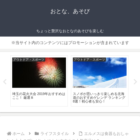
おとな、あそび
ちょっと贅沢なおとなのあそびを楽しむ
※当サイト内のコンテンツにはプロモーションが含まれています
アウトドア・スポーツ
アウトドア・スポーツ
グ
し
埼玉の花火大会 2019年おすすめは
スノボが思いっきり楽しめる北海
高
め
ここ！ 厳選８
道のおすすめゲレンデ ランキング
の
8選！初心者も安心！
ホーム
ライフスタイル
エルメスは食器もおしゃ