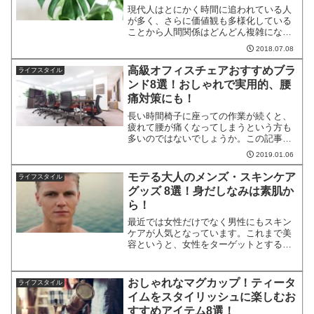
現代人はとにかく時間に追われている人
が多く、さらに価値観も多様化している
ことから人間関係はどんどん複雑になっ
てきているのでストレスは溜まる一方で
2018.07.08
す。そんな時、家に帰って観葉植物を眺
めると心がほぐれます。そればかりでな
高級オフィスチェアおすすめブラ
ライフスタイル
く、緑のある空間はとても...
ンド8選！おしゃれで実用的、腰
痛対策にも！
長い時間椅子に座っての作業が続くと、
疲れて腰が痛くなってしまうという方も
多いのではないでしょうか。この記事で
はおしゃれでかつ実用的な、腰痛対策に
2019.01.06
もおすすめしたい高級オフィスチェアを8
つ紹介していきます。それぞれに特徴的
モテる大人のメンズ・スキンケア
ライフスタイル
な機能があるので、オフ...
グッズ 8選！身だしなみは素肌か
ら！
最近では女性だけでなく男性にもスキン
ケアが人気となっています。これまで美
容というと、女性をターゲットとする商
品やサービスが多い印象でした。ところ
が最近ではメンズコスメメーカーからも
さまざまな男性用の美容グッスが販売さ
おしゃれなマグカップ！ティータ
ライフスタイル
れ、人気の高さがうかがえ...
イムをスタイリッシュに楽しむお
すすめアイテム8選！