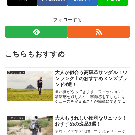
フォローする
こちらもおすすめ
大人が似合う高級革サンダル！ワ
ファッション
ンランク上のおすすめメンズブラ
ンド8選！
暑い夏がやってきます。ファッションに
清涼感を取り入れ、季節感を楽しむには
シューズを変えることが簡単にできてお
すすめです。大人なメンズはチープなビ
ーチサンダルを履くことよりも、ワンラ
ンク上の革サンダルを履いた方が断然お
大人もうれしい便利なリュック！
ファッション
しゃれです。リゾートやタ...
おすすめの逸品8選！
アウトドアで大活躍してくれるリュック