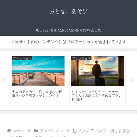
おとな、あそび
ちょっと贅沢なおとなのあそびを楽しむ
※当サイト内のコンテンツにはプロモーションが含まれています
ファッション
ファッション
フ
ア
大人のアメカジ！崩しすぎない西
ちょっとリッチなキャリーケー
モ
か
海岸セレブ流ファッション術！
ス！大人の旅におすすめなブラン
ュ
ド8選！
の
ホーム
ファッション
大人のアメカジ！崩しすぎな