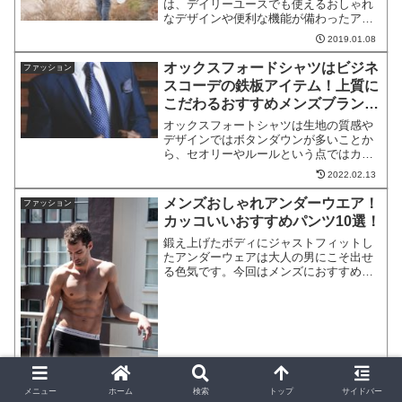
は、デイリーユースでも使えるおしゃれ
なデザインや便利な機能が備わったアイ
テムがたくさんあります。通勤や普段の
2019.01.08
お出かけでリュックを使ってみたいけ
ど、どのリュックを選んだら良いか迷っ
オックスフォードシャツはビジネ
ファッション
てしまうという人も多いので...
スコーデの鉄板アイテム！上質に
こだわるおすすめメンズブランド
8選！
オックスフォートシャツは生地の質感や
デザインではボタンダウンが多いことか
ら、セオリーやルールという点ではカジ
ュアルに分類されます。ですから良識あ
2022.02.13
る大人であれば、正式なシーン例えば結
婚式や葬儀などでの着用は避けたいとこ
メンズおしゃれアンダーウエア！
ファッション
ろです。ビジネスの場面で...
カッコいいおすすめパンツ10選！
鍛え上げたボディにジャストフィットし
たアンダーウェアは大人の男にこそ出せ
る色気です。今回はメンズにおすすめの
オシャレでカッコいいアンダーウェアを
厳選して１０ブランドを紹介します。お
しゃれなmen'sアンダーウェア1. エンポ
リオアルマーニ ...
メニュー
ホーム
検索
トップ
サイドバー