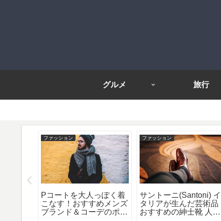
グルメ
旅行
ファッション
ファッション
厳選6！
Pコートを大人っぽく着
サントーニ(Santoni) 
おすすめ
こなす！おすすめメンズ
タリアが生んだ芸術品
ブランド＆コーデのポイ
おすすめの紳士靴 人気
ント！
best 8！