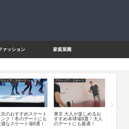
ファッション
家庭菜園
アウトドア・スポーツ
アウトドア・スポーツ
ライフスタ
東京のおすすめスケート
東京 大人が楽しめるお
フィッ
リンク！冬のデートにも
すすめ卓球場8選！大人
を使っ
最適なスケート場6選！
のデートにも最適！
量計+心
ック機