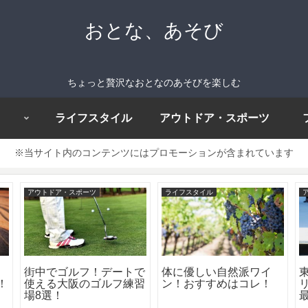
おとな、あそび
ちょっと贅沢なおとなのあそびを楽しむ
ライフスタイル
アウトドア・スポーツ
※当サイト内のコンテンツにはプロモーションが含まれています
アウトドア・スポーツ
ライフスタイル
イ
街中でゴルフ！デートで
体に優しい自然派ワイ
！
使える大阪のゴルフ練習
ン！おすすめはコレ！
場8選！