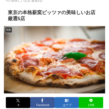
ァの美味しいお店 厳選5店
東京の本格薪窯ピッツァの美味しいお店
厳選5店
関東
X
Facebook
はてブ
LINE