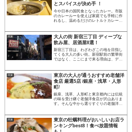
とスパイスが決め手 ！
今や日本の国民食となったカレー。市販
のカレールーを使えば家庭でも手軽に作
れるし、温めるだけのレトルトカレーも
あり、味もお店の味の近いほどのおいし
さです。しかし、やはりお店で頂くオリ
ジナルのスパイスを使った秘伝のレシピ
大人の街 新宿三丁目 ディープな
関東
の本格カレーにはかないま...
飲み屋、居酒屋8選！
新宿三丁目は、わざわざこの地を目指し
てくる大人の多い街。新宿駅前の繁華街
ではなく、ここにまで来る理由は、ディ
ープな飲み屋が多いからです。ここでは
新宿三丁目のおすすめ飲み屋、居酒屋を
厳選してご紹介します。どの店も新宿三
東京の大人が通うおすすめ老舗洋
関東
丁目のディープな雰囲気に...
食店 厳選5店 /銀座・浅草・人形
町/
銀座、浅草、人形町と東京都内には伝統
の味を受け継ぐ老舗洋食店が沢山ありま
す。そんな中から選りすぐりの老舗洋食
店を５店ご紹介させていただきます。昔
ながらのレシピで手間ひまかけて作られ
るデミグラスソースや、こだわりの新鮮
東京の牡蠣料理がおいしいお店ラ
関東
な食材を特製の衣で揚げる...
ンキングbest8！食べ放題情報
も！