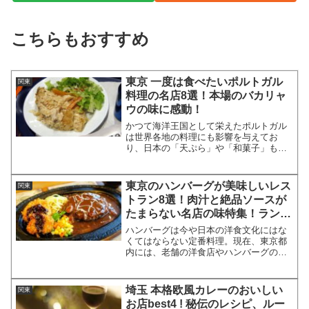
こちらもおすすめ
東京 一度は食べたいポルトガル
関東
料理の名店8選！本場のバカリャ
ウの味に感動！
かつて海洋王国として栄えたポルトガル
は世界各地の料理にも影響を与えてお
り、日本の「天ぷら」や「和菓子」もポ
ルトガル料理の影響を受けて作られたそ
うです。この記事ではバカリャウ料理を
はじめとする、本場ポルトガル料理が食
東京のハンバーグが美味しいレス
関東
べられる東京のレストランを...
トラン8選！肉汁と絶品ソースが
たまらない名店の味特集！ランチ
情報も！
ハンバーグは今や日本の洋食文化にはな
くてはならない定番料理。現在、東京都
内には、老舗の洋食店やハンバーグの専
門店など、おいしいハンバーグが自慢の
お店が数多く存在します。そこで今回
は、東京都内で絶品ハンバーグが食べら
埼玉 本格欧風カレーのおいしい
関東
れるレストランを厳選してご...
お店best4 ! 秘伝のレシピ、ルー