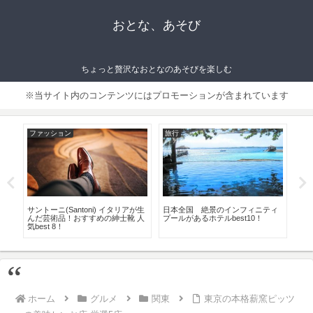
おとな、あそび
ちょっと贅沢なおとなのあそびを楽しむ
※当サイト内のコンテンツにはプロモーションが含まれています
ファッション
旅行
フ
楽し
サントーニ(Santoni) イタリアが生
日本全国 絶景のインフィニティ
定
んだ芸術品！おすすめの紳士靴 人
プールがあるホテルbest10！
ぽ
気best 8！
ラ
ホーム
グルメ
関東
東京の本格薪窯ピッツ