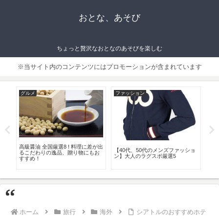
おとな、あそび
ちょっと贅沢なおとなのあそびを楽しむ
※当サイト内のコンテンツにはプロモーションが含まれています
ファッション
アウトドア・スポーツ
ラ
50代のオフィスカジュアル おすす
大人がはまるクロスバイク 海外の
モテ
ショ
め秋・冬コーデ8選！楽ちん＆ラグ
おすすめメーカー、車種８選！
もお
ジュアリーがポイント！
ホーム
旅行
海外
シアトルのおすすめホテ