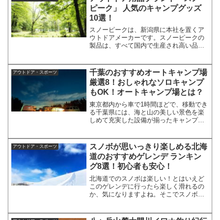
で寝るのってちょっと心配...
ピーク」 人気のキャンプグッズ
10選！
スノーピークは、新潟県に本社を置くア
ウトドアメーカーです。スノーピークの
製品は、すべて国内で生産され高い品質
と美しいデザイン性が特徴です。その製
品は、キャンパーや登山家から人気を集
め、スノーピークのファンは「スノーピ
千葉のおすすめオートキャンプ場
アウトドア・スポーツ
ーカー」と呼ばれています...
厳選8！おしゃれなソロキャンプ
もOK！オートキャンプ場とは？
東京都内から車で1時間ほどで、移動でき
る千葉県には、海と山の美しい景色を楽
しめて充実した設備が揃ったキャンプ場
がたくさんあります。車でキャンプに行
くならサイトまで車を乗り入れられるオ
ートキャンプ場が便利。今回は、千葉県
スノボが思いっきり楽しめる北海
アウトドア・スポーツ
でおすすめオートキャン...
道のおすすめゲレンデ ランキン
グ8選！初心者も安心！
北海道でのスノボは楽しい！とはいえど
このゲレンデに行ったら楽しく滑れるの
か、気になりますよね。そこでスノボ歴
20年北海道在中者が人気のおすすめゲレ
ンデ8つをお教えしましょう！ただし、ど
このゲレンデへ行っても滑っている人が