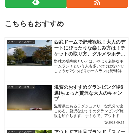
こちらもおすすめ
西武ドームで野球観戦！大人のデ
アウトドア・スポーツ
ートにぴったりな楽しみ方は！チ
ケットの取り方、グルメやホテル
情報も！
野球の醍醐味といえば、やはり豪快なホ
ームラン！という人も多いのではないで
しょうか?やっぱりホームランは野球詳し
くない人でも興奮しますから、野球観戦
デート時は何本も打って欲しいもの。埼
玉西武ライオンズは、本塁打王に輝いた
滋賀のおすすめグランピング場6
アウトドア・スポーツ
山川選手や、おかわりく...
選!ちょっと贅沢な大人のキャン
プ
滋賀県にあるラグジュアリーな気分で楽
しめる、贅沢なおすすめグランピング施
設を紹介します。手ぶらで、アウトドア
を楽しめるとして人気急上昇のグランピ
2018.09.12
ング。今年こそはグランピングデビュー
したいという方も多いはずです。テント
アウトドア用品ブランド「スノー
アウトドア・スポーツ