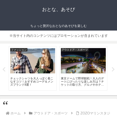
おとな、あそび
ちょっと贅沢なおとなのあそびを楽しむ
※当サイト内のコンテンツにはプロモーションが含まれています
ファッション
アウトドア・スポーツ
フ
の寄
チェックシャツを大人っぽく着こ
東京ドームで野球観戦！大人のデ
40
クチ
なすコツ！おすすめコーデ＆メン
ートにぴったりな楽しみ方は？チ
お
ズブランド8選！
ケットの取り方、グルメやホテル
気
情報も！
ホーム
アウトドア・スポーツ
ZOZOマリンスタジ