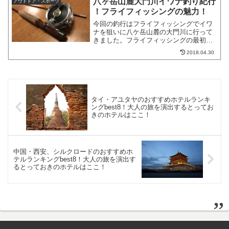
八ヶ岳山麓大門川イワナ釣り紀行
アウトドア・スポーツ
少ないので快適なのは...
！フライフィッシングの魅力！
今回の釣行はフライフィッシングでイワ
ナを狙いに八ケ岳山麓の大門川に行って
きました。フライフィッシングの最初の
イメージは、まあなんと、まどろっこし
2018.04.30
い釣りだ！でした。餌の代わりにフライ
(虫の形の毛針)を使い、おもりの重さでな
く、フライラインの重...
タイ・アユタヤのおすすめホテルランキ
ングbest8！大人の旅を演出するとってお
きのホテルはここ！
中国・西安、シルクロードのおすすめホ
テルランキングbest8！大人の旅を演出す
るとっておきのホテルはここ！