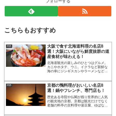
フォローする
こちらもおすすめ
大阪で食す北海道料理の名店8
関西
選！大阪にいながら鮮度抜群の道
産食材が味わえる！
北海道観光の楽しみのひとつはグルメ。
カニやホタテ、ウニ、イクラなど新鮮な
海の幸にジンギスカンやラーメンなどの
美味しいものが揃った北海道は、まさに
食の宝庫です。今回は、北海道に行かな
くても大阪で新鮮な道産食材を使った北
京都の鴨料理がおいしい名店8
関西
海道料理を楽しむことがで...
選！鍋やフレンチ、専門店も！
歴史ある寺院や仏閣が残り世界的に人気
の観光地の京都。京都は観光だけでなく
老舗の料亭の京料理や湯豆腐、ゆばなど
おいしいグルメもたくさんありますが。
鴨料理も京都をイメージするグルメで