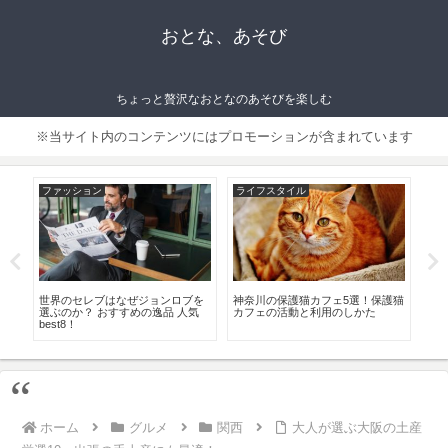
おとな、あそび
ちょっと贅沢なおとなのあそびを楽しむ
※当サイト内のコンテンツにはプロモーションが含まれています
ファッション
ライフスタイル
フ
場
世界のセレブはなぜジョンロブを
神奈川の保護猫カフェ5選！保護猫
イ
プも
選ぶのか？ おすすめの逸品 人気
カフェの活動と利用のしかた
る
best8！
＆
ホーム
グルメ
関西
大人が選ぶ大阪の土産