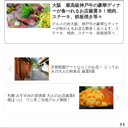
担々麺がおいしいお店をランキング形式
大阪 最高級神戸牛の豪華ディナ
関西
でご紹介していきたいと思い...
ーが食べれるお店厳選８！焼肉、
ステーキ、鉄板焼き等々
グルメの街大阪、神戸牛の豪華なディナ
ーが味わえるお店も数多くあります。ス
テーキ、焼肉、ステーキ、鉄板焼等々、
どれも心惹かれるメニューですね。人気
店が多く、どこで神戸牛の豪華なディナ
ーを食べようか迷う人も多いと思いま
す。今回は大阪で最高級神戸...
京都祇園デートならこのお店！ とってお
きの大人の和食店 厳選8選
札幌 おすすめの居酒屋 大人のお店厳選8
根ほっけ、ウニ等ご当地グルメ満喫！