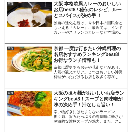
す。今回は京都で鴨料理がおいしい名店
大阪 本格欧風カレーのおいしい
関西
を8店厳選してご紹介します...
お店best8 ! 秘伝のレシピ、ルー
とスパイスが決め手 ！
独自の進化を続け、今や日本の国民食と
もいえる「カレー」。最近では、インド
カレーやスリランカカレーなど本場のカ
レーが人気ですが、小麦粉でとろみをつ
けた昔ながらの欧風カレーも根強い人気
を誇っています。今回は大阪で本格的な
京都 一度は行きたい沖縄料理の
関西
欧風カレーが食べられる人...
名店おすすめランキングbest8!
お得なランチ情報も！
京都は歴史あるお寺や花街などがあり、
人気の観光エリア。じつはおいしい沖縄
料理がいただけるお店も数多く存在しま
す。そこで今回は、京都で一度は行きた
い沖縄料理の名店をランキング形式でご
紹介していきたいと思います！京都のお
大阪の担々麺がおいしいお店ラン
関西
すすめ沖縄料理店ランキン...
キングbest8！スープと肉味噌が
味の決め手！汁なしも旨い！
辛い物好きにはたまらないラーメン、
担々麺。旨みたっぷりの肉味噌に辛さが
刺激的な濃厚スープが魅力。また、スー
プのない、汁なし坦々麺も人気がありま
す。そこで今回は、大阪でおすすめの、