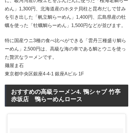
に、駿河湾産の桜エビをふんだんに使った「桜海老鯛らー
めん」1,300円、北海道産のホタテ貝柱と昆布だしで甘み
を引き出した「帆立鯛らーめん」1,400円、広島県産の牡
蠣を使った「牡蠣鯛らーめん」1,500円などが並びます。
特に国産ウニ3種の食べ比べができる「雲丹三種盛り鯛ら
ーめん」2,500円は、高級な海の幸である鯛とウニを使っ
た贅沢なラーメンです。
麺屋ま石
東京都中央区銀座4-4-1 銀座Aビル 1F
おすすめの高級ラーメン4. 鴨シャブ 竹亭
赤坂店 鴨らーめんロース