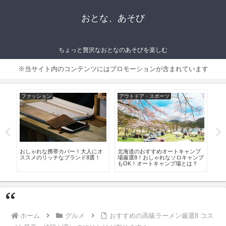
おとな、あそび
ちょっと贅沢なおとなのあそびを楽しむ
※当サイト内のコンテンツにはプロモーションが含まれています
アウトドア・スポーツ
ファッション
ライフスタイ
海道のおすすめオートキャンプ
秋冬の定番MA-1ジャケットを大人
おしゃれなカ
厳選8！おしゃれなソロキャンプ
っぽく着こなす！おすすめメンズ
イリッシュに
OK！オートキャンプ場とは？
ブランドと大人コーデのコツ！
テム厳選8！
ホーム
グルメ
おすすめの高級ラーメン厳選8 コス