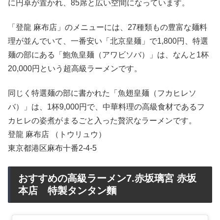
に円卓が置かれ、85席と広い空間になっています。
「登龍 麻布店」のメニューには、27種類もの豊富な麺料
理が並んでいて、一番安い「北京皇麺」で1,800円、特選
麺の部にある「鮑魚皇麺（アワビソバ）」は、なんと1杯
20,000円という超高級ラーメンです。
同じく特選麺の部に書かれた「魚翅皇麺（フカヒレソ
バ）」は、1杯9,000円で、中華料理の高級食材であるフ
カヒレの姿煮がまるごと入った贅沢なラーメンです。
登龍 麻布店 （トウリュウ）
東京都港区麻布十番2-4-5
おすすめの高級ラーメン7.赤坂璃宮 赤坂
本店 特製タンタン麵