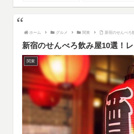
ド8選！
ホーム
グルメ
関東
新宿のせんべろ
新宿のせんべろ飲み屋10選！
関東