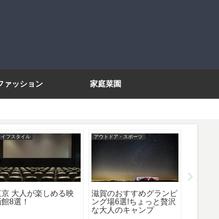
ファッション
家庭菜園
ライフスタイル
アウトドア・スポーツ
ライフスタ
東京 大人が楽しめる映
滋賀のおすすめグランピ
高級オ
画館8選！
ング場6選!ちょっと贅沢
すめブ
な大人のキャンプ
ゃれで
にも！