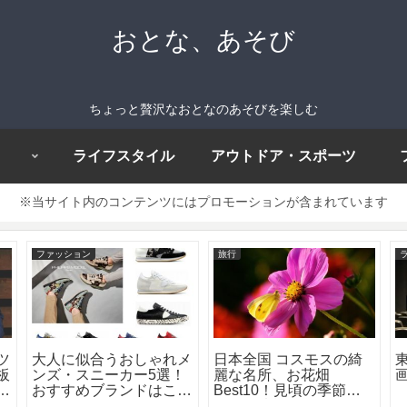
おとな、あそび
ちょっと贅沢なおとなのあそびを楽しむ
ライフスタイル
アウトドア・スポーツ
※当サイト内のコンテンツにはプロモーションが含まれています
ファッション
旅行
ツ
大人に似合うおしゃれメ
日本全国 コスモスの綺
板
ンズ・スニーカー5選！
麗な名所、お花畑
わ
おすすめブランドはこ
Best10！見頃の季節や
ン
れ！
お祭り情報も！