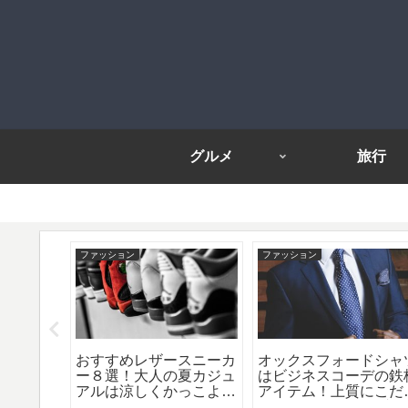
グルメ
旅行
ファッション
ファッション
球観戦！
おすすめレザースニーカ
オックスフォードシャ
ぴったり
ー８選！大人の夏カジュ
はビジネスコーデの鉄
チケット
アルは涼しくかっこよ
アイテム！上質にこだ
メやホテ
く！
るおすすめメンズブラ