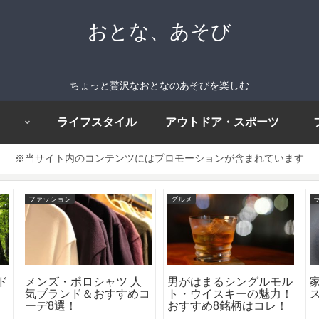
おとな、あそび
ちょっと贅沢なおとなのあそびを楽しむ
ライフスタイル
アウトドア・スポーツ
※当サイト内のコンテンツにはプロモーションが含まれています
ファッション
グルメ
ド
メンズ・ポロシャツ 人
男がはまるシングルモル
気ブランド＆おすすめコ
ト・ウイスキーの魅力！
ス
ーデ8選！
おすすめ8銘柄はコレ！