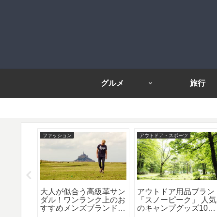
グルメ
旅行
ファッション
アウトドア・スポーツ
のライダ
大人が似合う高級革サン
アウトドア用品ブラン
！おすす
ダル！ワンランク上のお
「スノーピーク」 人気
ーデ8
すすめメンズブランド8
のキャンプグッズ10
選！
選！