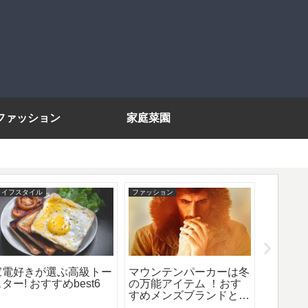
ファッション
家庭菜園
ライフスタイル
ファッション
ファッショ
家電好きが選ぶ高級トー
マウンテンパーカーは冬
定番a2
ター! おすすめbest6
の万能アイテム ！おす
人っぽ
すめメンズブランドと大
すめメ
人コーデのコツ
ーデの