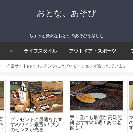
おとな、あそび
ちょっと贅沢なおとなのあそびを楽しむ
ライフスタイル
アウトドア・スポーツ
※当サイト内のコンテンツにはプロモーションが含まれています
グルメ
グルメ
チ
手土産にも最適な高級煎
プレゼントに最適なおす
見
餅 おすすめ6選！あの老
すめワイン厳選6！大人
8
舗も！
のセンスが光る