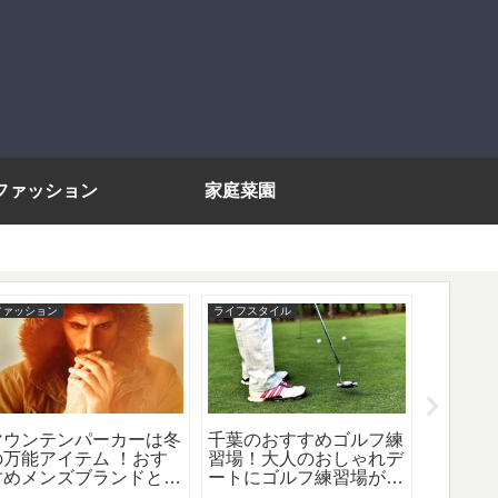
ファッション
家庭菜園
ファッション
ライフスタイル
アウトドア
マウンテンパーカーは冬
千葉のおすすめゴルフ練
長野の
の万能アイテム ！おす
習場！大人のおしゃれデ
ャンプ
すめメンズブランドと大
ートにゴルフ練習場がお
れなソ
人コーデのコツ
すすめ！
OK！