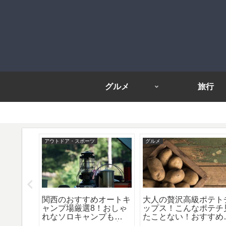
グルメ
旅行
アウトドア・スポーツ
グルメ
関西のおすすめオートキ
大人の贅沢高級ポテト
のメンズ
ャンプ場厳選8！おしゃ
ップス！こんなポテチ
イタリア
れなソロキャンプも
たことない！おすすめ
ケットが
OK！オートキャンプ場
選