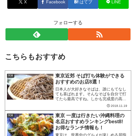
X
Facebook
はてブ
LINE
フォローする
こちらもおすすめ
東京近郊 そば打ち体験ができる
関東
おすすめのお店8選！
日本人が大好きなそばは、誰にもてなし
ても喜ばれます。そんなそばを自分で打
てたら最高ですね。しかも完成度の高い
そばを作れるようになればなるほど、振
2018.11.19
る舞う相手が喜んでくれるそば打ちは魅
力的です。ここでは、東京近郊でそば打
東京 一度は行きたい沖縄料理の
関東
ち体験ができるおすすめス...
名店おすすめランキングbest8!
お得なランチ情報も！
東京は、世界中のグルメが楽しめる屈指