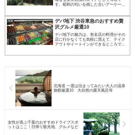
す。昭和の匂いを残した古いアーケード
街や横丁が今なお存在します。ここで
は、そんな立石のおすすめ飲み屋、居酒
屋をその「少々敷居が高い」ともいわれ
デパ地下 渋谷東急のおすすめ贅
関東
るローカルルールを含めてご紹...
沢グルメ厳選10
デパ地下の魅力は、有名店の料理がその
店に行かなくても気軽に買えて、テイク
アウトやイートインができるところで
す。お昼時や、通勤からの帰宅時にふら
っと寄ることもできます。今回は渋谷東
急の「東急フードショー」を中心に、
「東横のれん街」、「「渋谷東...
北海道 一度は泊まってみたい大人の温泉
旅館厳選10 大自然の露天風呂等
女性が喜ぶ千葉のおすすめドライブスポ
ットはここ！日帰り観光地、グルメなど