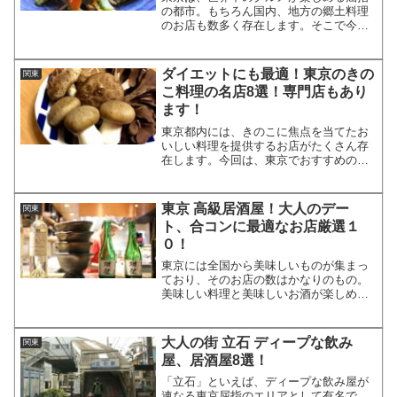
の都市。もちろん国内、地方の郷土料理
のお店も数多く存在します。そこで今回
は、東京にいながら沖縄の魅力を堪能で
きる、沖縄料理のお店をランキング形式
でご紹介したいと思います！東京のおす
ダイエットにも最適！東京のきの
関東
すめ沖縄料理店ランキング...
こ料理の名店8選！専門店もあり
ます！
東京都内には、きのこに焦点を当てたお
いしい料理を提供するお店がたくさん存
在します。今回は、東京でおすすめのき
のこ料理が食べられる名店、専門店を厳
選してご紹介したいと思います！ダイエ
ットにも最適な、ヘルシーで魅力いっぱ
東京 高級居酒屋！大人のデー
関東
いの料理がいただけます！...
ト、合コンに最適なお店厳選１
０！
東京には全国から美味しいものが集まっ
ており、そのお店の数はかなりのもの。
美味しい料理と美味しいお酒が楽しめる
居酒屋さんもたくさんあります。今回
は、なかでもちょっと高級な居酒屋さん
をご紹介したいと思います。これらを知
大人の街 立石 ディープな飲み
関東
って、デートや合コンなどの...
屋、居酒屋8選！
「立石」といえば、ディープな飲み屋が
連なる東京屈指のエリアとして有名で