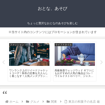
おとな、あそび
ちょっと贅沢なおとなのあそびを楽しむ
※当サイト内のコンテンツにはプロモーションが含まれています
ファッション
ライフスタイル
フ
 お
ワンランク上のツイードジャケッ
高級食器ウェッジウッド ギフトに
大
トコーデ！秋冬の定番を大人らし
もおすすめの人気の逸品はコレ！
ット
く着こなす！人気メンズブランド8
ワイルドストロベリー、ジャスパ
選！
ー等
ホーム
グルメ
関東
東京の和菓子の名店 厳