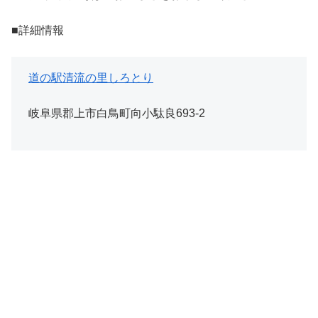
■詳細情報
道の駅清流の里しろとり
岐阜県郡上市白鳥町向小駄良693-2