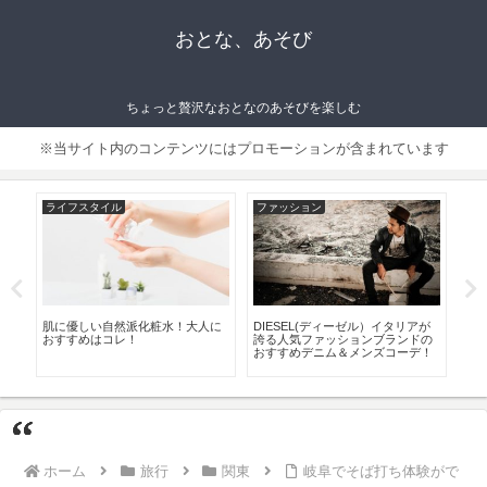
おとな、あそび
ちょっと贅沢なおとなのあそびを楽しむ
※当サイト内のコンテンツにはプロモーションが含まれています
ライフスタイル
ファッション
フ
おす
肌に優しい自然派化粧水！大人に
DIESEL(ディーゼル）イタリアが
お
おすすめはコレ！
誇る人気ファッションブランドの
す
おすすめデニム＆メンズコーデ！
ー
ホーム
旅行
関東
岐阜でそば打ち体験がで