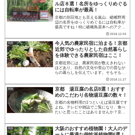
ル店８選！名所をゆっくりめぐる
には自転車が最高！
京都の別荘地とも言える嵐山、嵯峨野周
辺の名所をゆっくりめぐるには自転車が
最高ですね！特に嵯峨鳥居本へのアクセ
スは電動アシスト自転車がおすすめで
2018.12.03
す。嵐山、嵯峨野周辺のレンタサイクル
店はたくさんあり、どのお店を予約する
今人気の農家民宿に泊まる！京都
関西
のが一番良いのか迷いますよ...
近郊でゆったりとした自然暮らし
を体験できる農家民宿はここ！
京都近郊には、農家民宿が数えきれない
ほどあり、自然の文化や里山での昔なが
らの暮らしを伝えています。そもそも農
家民宿とは、農林漁業を営んでいる方が
2018.11.27
農林漁業や余暇活動の体験をしながら宿
泊できる施設ですが、特に京都では地域
京都 湯豆腐の名店8選！おすす
関西
が一体となって農家民宿に...
めのこだわり名物湯豆腐の数々！
京都の名物料理の1つといえば湯豆腐です
よね。テレビや雑誌でご覧になり、食べ
たいと思ったことはありませんか？京都
の湯豆腐の名店はたくさんあるので、ど
こがおすすめなのか迷ってしまいます。
そこで、京都の湯豆腐の名店を8店厳選
大阪のおすすめ植物園！大人のデ
関西
し、ご紹介させていただ...
ートに最適な個性派植物園6選！