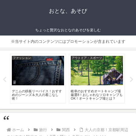
おとな、あそび
ちょっと贅沢なおとなのあそびを楽しむ
※当サイト内のコンテンツにはプロモーションが含まれています
ファッション
アウトドア・スポーツ
グ
の
デニムの鉄板リーバイス！おすす
岐阜のおすすめオートキャンプ場
お
めのジーンズ＆大人の着こなし
厳選8！おしゃれなソロキャンプも
て本
術！
OK！オートキャンプ場とは？
ホーム
旅行
関西
大人の京都！京都駅周辺