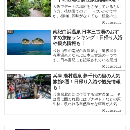
大阪でデートの場所をさがしているとい
う方、植物園でのデートはいかがです
か。植物に興味がなくても、植物の生命
力あふれるその姿が観れる植物園はおす
2018.10.12
すめです。ここでは、大阪でおすすめの
植物園TOP6をランキング形式でご紹介し
南紀白浜温泉 日本三古湯のおす
関西
ていますので、マイナス...
すめ旅館ランキング！日帰り入浴
や観光情報も！
和歌山県の南紀白浜温泉は、道後温泉、
有馬温泉とならぶ日本三古湯の一つで
す。日本書紀にも記載されている屈指の
古湯は、日帰り入浴でも楽しめます。観
2018.09.13
光スポットも数多く存在し、美しい砂浜
や自然の景勝地も人気です。そんな南紀
兵庫 湯村温泉 夢千代の里の人気
関西
白浜温泉のおすすめ旅館をラ...
旅館8選！日帰り入浴や観光情報
も！
兵庫県北西部に位置する湯村温泉は、冬
は雪に囲まれ夏にはブナやトチなどの原
生林に覆われる自然豊かな環境が人気の
温泉地です。岸田川の支流、春来川のほ
2018.10.15
とりにあり、日本屈指の高熱温泉として
も知られています。その温度は98℃にも
なり、湯量は毎分470...