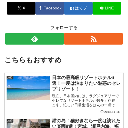
X
Facebook
はてブ
LINE
フォローする
こちらもおすすめ
日本の最高級リゾートホテル6
旅行
選！一度は泊まりたい魅惑のセレ
ブリゾート！
現在、日本国内には、ラグジュアリーで
セレブなリゾートホテルが数多く存在し
ます。忙しい日常生活をほんの一瞬でも
忘れさせてくれる、非現実的なリゾート
2018.11.16
空間。たまにはのんびりと贅沢を満喫し
てみましょう！そこで今回は、日本の最
猫の島！猫好きなら一度は訪れた
旅行
高級リゾートホテルを厳選...
い楽園8選！宮城、瀬戸内海、福