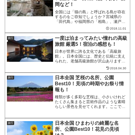
岡など！
全国には「猫の島」と呼ばれる島が存在
するのをご存知でしょうか？宮城県の
「田代島」や福岡県の「相島」、瀬戸内
海に浮かぶ島々をはじめ、日本各地の島
2018.11.01
にたくさんの猫たちが暮らしています。
今回はそんな猫たちの楽園を厳選してご
一度は泊まってみたい憧れの高級
旅行
紹介いたします。猫好きの方...
旅館 厳選5！宿泊の感想も！
日本が世界に誇る文化である「高級旅
館」。日本全国には、歴史と伝統に支え
られた、老舗高級旅館が沢山あります。
今回は、その中でも、特に有名な憧れの
2018.04.30
高級旅館を、厳選して5つご紹介いたしま
す。この記事を参考に、お気に入りの高
日本全国 芝桜の名所、公園
旅行
級旅館が見つかれば、ぜひ...
Best10！見頃の時期やお祭り情
報も！
種類が多く多彩な芝桜は、小さいけれど
たくさん集まると芸術作品のような素晴
らしい景色を見せてくれます。ここで
は、日本全国の芝桜が見事に咲く公園を
ランキング形式でご紹介いたします。春
の見頃を逃さないようにお出かけくださ
日本全国 ひまわりの綺麗な名
旅行
い。芝桜が見頃の時期に訪れ...
所、公園Best10！花見の見頃