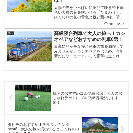
は？
太陽の光をいっぱいに浴びて咲き誇る黄
色い大輪の花を咲かせる「ひまわり」。
ひまわりの花の黄色と茎と葉の緑、晴れ
渡る空の青とのコントラストは、まさに
2018.12.26
夏のイメージそのものです。今回は、日
本全国からひまわりの名所として知られ
高級寝台列車で大人の旅へ！カシ
旅行
る公園やイベントを10か...
オペアなどおすすめの列車6選！
最高にリッチな寝台列車の旅を満喫して
みませんか。カシオペアをはじめ、今年
新たにリニューアルして豪華に生まれ変
わったトワイライトエクスプレスなど、
全国からおすすめの高級寝台列車を6つご
紹介します。それぞれの魅力や概要、切
符の取り方なども詳しく...
福岡のおすすめゴルフ練習場！大人のお
しゃれデートにゴルフ練習場がおすす
め！
タヒチのおすすめホテルランキング
best8！大人の旅を演出するとっておきの