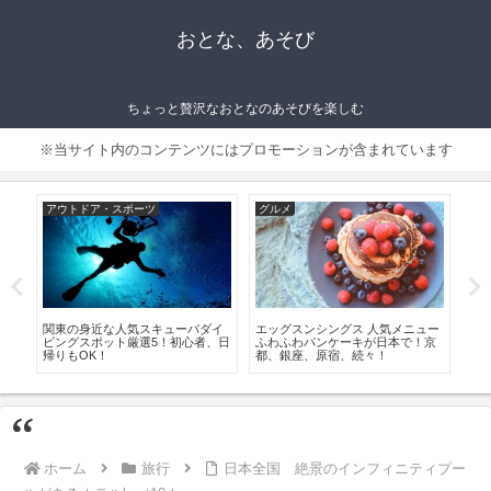
おとな、あそび
ちょっと贅沢なおとなのあそびを楽しむ
※当サイト内のコンテンツにはプロモーションが含まれています
アウトドア・スポーツ
グルメ
ラ
6
関東の身近な人気スキューバダイ
エッグスンシングス 人気メニュー
北海
ンプ
ビングスポット厳選5！初心者、日
ふわふわパンケーキが日本で！京
すめb
帰りもOK！
都、銀座、原宿、続々！
ホーム
旅行
日本全国 絶景のインフィニティプー