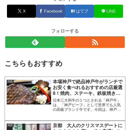
X
Facebook
はてブ
LINE
フォローする
こちらもおすすめ
本場神戸で絶品神戸牛がランチで
関西
お安く食べれるおすすめの店厳選
8！焼肉、ステーキ、鉄板焼き
等々
日本三大和牛の１つとされる「神戸牛」
は、「神戸ビーフ」として世界でも人気
の高級ブランド牛です。今回は、神戸で
「神戸牛」のステーキやすきやき、焼肉
などをランチで安く食べられるおすすめ
のお店を8店ご紹介します。神戸牛ランチ
京都 大人のクリスマスデートに
関西
１．ビフテキのカワムラ...