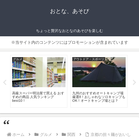
おとな、あそび
ちょっと贅沢なおとなのあそびを楽しむ
※当サイト内のコンテンツにはプロモーションが含まれています
グルメ
アウトドア・スポーツ
グ
ン
高級スーパー明治屋で買える おす
九州のおすすめオートキャンプ場
手土
め
すめの商品 人気ランキング
厳選8！おしゃれなソロキャンプも
め6
コー
best10！
OK！オートキャンプ場とは？
ホーム
グルメ
関西
京都の担々麺がおいし