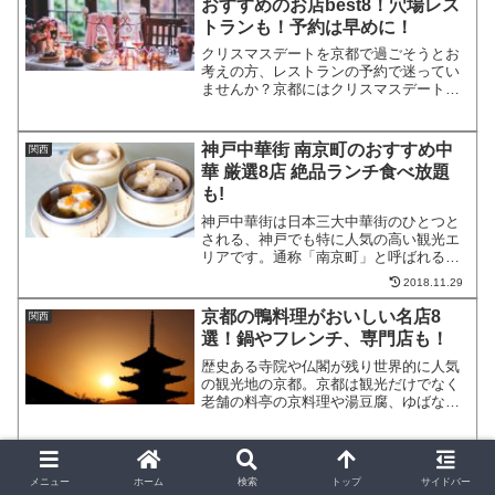
おすすめのお店best8！穴場レス
トランも！予約は早めに！
クリスマスデートを京都で過ごそうとお
考えの方、レストランの予約で迷ってい
ませんか？京都にはクリスマスデートに
ふさわしい穴場レストランがたくさんあ
るので、どのレストランにしようか調べ
れば調べるほど迷ってしまいますよね。
神戸中華街 南京町のおすすめ中
関西
そこで、クリスマスデート...
華 厳選8店 絶品ランチ食べ放題
も!
神戸中華街は日本三大中華街のひとつと
される、神戸でも特に人気の高い観光エ
リアです。通称「南京町」と呼ばれるエ
リアにはたくさんの中華料理店が立ち並
2018.11.29
び、その中心には神戸中華街を象徴する
広場もあります。ランチタイムにはおト
京都の鴨料理がおいしい名店8
関西
クなメニューがあったりな...
選！鍋やフレンチ、専門店も！
歴史ある寺院や仏閣が残り世界的に人気
の観光地の京都。京都は観光だけでなく
老舗の料亭の京料理や湯豆腐、ゆばなど
おいしいグルメもたくさんありますが。
鴨料理も京都をイメージするグルメで
す。今回は京都で鴨料理がおいしい名店
チーズタッカルビがおいしい大阪
関西
を8店厳選してご紹介します...
のおすすめ韓国料理店8選！梅
メニュー
ホーム
検索
トップ
サイドバー