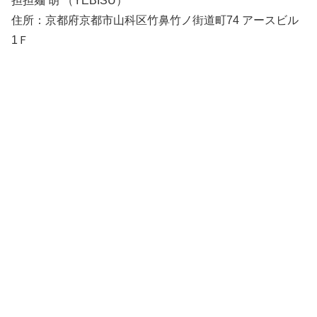
担担麺 胡 （YEBISU）
住所：京都府京都市山科区竹鼻竹ノ街道町74 アースビル
1Ｆ