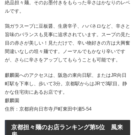
絶品担々麺。そのお墨付きをもらった辛さはかなりのレベ
ルです。
鶏ガラスープに豆板醤、生唐辛子、ハバネロなど、辛さと
旨味のバランスも見事に追求されています。スープの見た
目の赤さが美しい！見ただけで、辛い物好きの方は大興奮
間違いなしの坦々麺です。ノーマルでもかなり辛いです
が、さらに辛さをアップしてもらうことも可能です。
麒麟園へのアクセスは、阪急の東向日駅、またはJR向日
町駅を下車し、歩いて3分。京都駅からはJRで3駅目。静
かな住宅街にあるお店です。
麒麟園
住所：京都府向日市寺戸町東田中瀬5-54
京都担々麺のお店ランキング第5位 風来
房