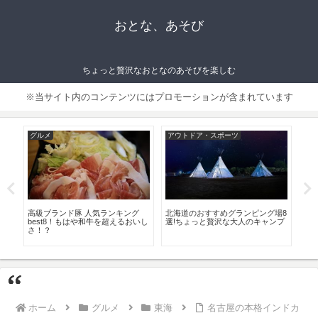
おとな、あそび
ちょっと贅沢なおとなのあそびを楽しむ
※当サイト内のコンテンツにはプロモーションが含まれています
スポーツ
ライフスタイル
グルメ
すめグランピング場8
高級ハンドクリーム8選！モテる大
女性に大人気のパクチー
贅沢な大人のキャンプ
人は手がきれい！
すめ商品厳選6！お菓子
ホーム
グルメ
東海
名古屋の本格インドカ