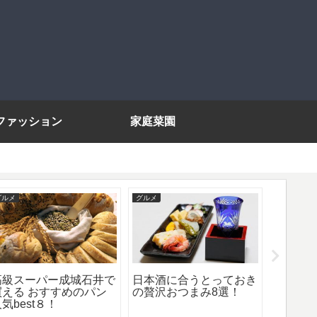
ファッション
家庭菜園
グルメ
グルメ
ファッショ
高級スーパー成城石井で
日本酒に合うとっておき
コーデ
買える おすすめのパン
の贅沢おつまみ8選！
のお洒
気best８！
を完成
ドはコ