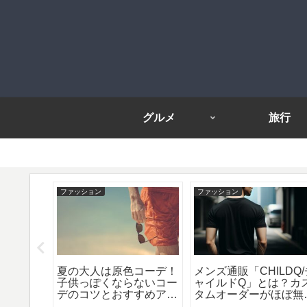
グルメ
旅行
ファッション
ファッション
 おすす
夏の大人は原色コーデ！
メンズ通販「CHILDQ/
ンド8
子供っぽくならないコー
ャイルドQ」とは？カ
ァッショ
デのコツとおすすめアイ
タムオーダーがほぼ無
テム！
テム！
でできるハイエンドブ