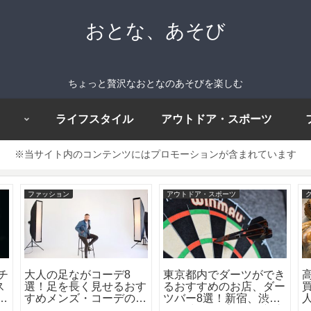
おとな、あそび
ちょっと贅沢なおとなのあそびを楽しむ
ライフスタイル
アウトドア・スポーツ
※当サイト内のコンテンツにはプロモーションが含まれています
ファッション
アウトドア・スポーツ
チ
大人の足ながコーデ8
東京都内でダーツができ
ス
選！足を長く見せるおす
るおすすめのお店、ダー
料
すめメンズ・コーデのポ
ツバー8選！新宿、渋
人
ラ
イントは？
谷、池袋、プロから初心