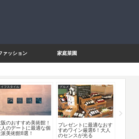
ファッション
家庭菜園
ライフスタイル
グルメ
グルメ
大阪のおすすめ美術館！
高級ス
プレゼントに最適なおす
大人のデートに最適な個
買える 
すめワイン厳選6！大人
性派美術館8選！
ツbest
のセンスが光る