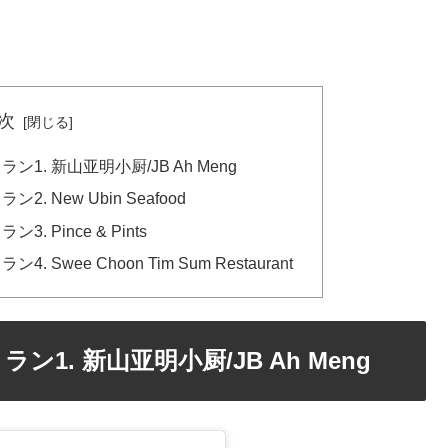
次
. 新山亚明小厨/JB Ah Meng
New Ubin Seafood
Pince & Pints
wee Choon Tim Sum Restaurant
. 新山亚明小厨/JB Ah Meng