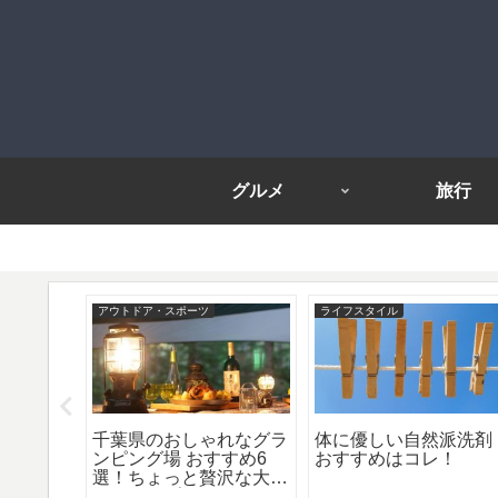
グルメ
旅行
アウトドア・スポーツ
ライフスタイル
大人の旅
千葉県のおしゃれなグラ
体に優しい自然派洗剤
などおす
ンピング場 おすすめ6
おすすめはコレ！
！
選！ちょっと贅沢な大人
のキャンプを楽しもう