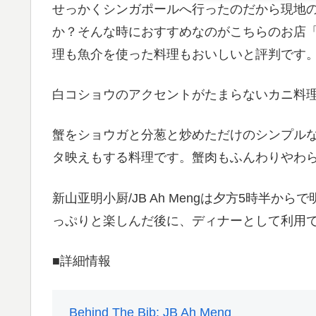
せっかくシンガポールへ行ったのだから現地
か？そんな時におすすめなのがこちらのお店「新山
理も魚介を使った料理もおいしいと評判です
白コショウのアクセントがたまらないカニ料理「whi
蟹をショウガと分葱と炒めただけのシンプル
タ映えもする料理です。蟹肉もふんわりやわ
新山亚明小厨/JB Ah Mengは夕方5時半
っぷりと楽しんだ後に、ディナーとして利用
■詳細情報
Behind The Bib: JB Ah Meng