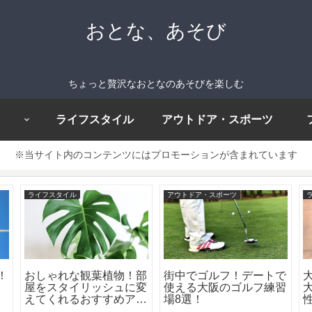
おとな、あそび
ちょっと贅沢なおとなのあそびを楽しむ
ライフスタイル
アウトドア・スポーツ
※当サイト内のコンテンツにはプロモーションが含まれています
ライフスタイル
アウトドア・スポーツ
！
おしゃれな観葉植物！部
街中でゴルフ！デートで
屋をスタイリッシュに変
使える大阪のゴルフ練習
えてくれるおすすめアイ
場8選！
テム8選！