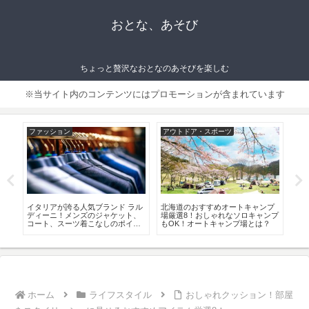
おとな、あそび
ちょっと贅沢なおとなのあそびを楽しむ
※当サイト内のコンテンツにはプロモーションが含まれています
アウトドア・スポーツ
グルメ
ラ
ンプ
甲子園球場で野球観戦！大人のデ
男がはまるシングルモルト・ウイ
お
ャンプ
ートにぴったりな楽しみ方は！チ
スキーの魅力！おすすめ8銘柄はコ
度
？
ケットの取り方、グルメやホテル
レ！
情報も！
ホーム
ライフスタイル
おしゃれクッション！部屋