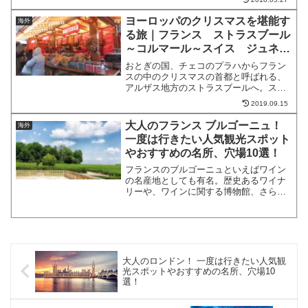
び、ヨーロッパ随一の美食の国として知
ヨーロッパのクリスマスを堪能す
られています。特にミラノは...
海外
る旅｜フランス ストラスブール
～コルマール～スイス ジュネー
ブ
おとぎの国、チェコのプラハからフラン
スの中のクリスマスの首都と呼ばれる、
アルザス地方のストラスブールへ。スト
ラスブールからは、コルマールも片道30
2019.09.15
分程。更に、スイスのジュネーブへ。チ
ェコのプラハ～フランスのストラスブー
大人のフランス ブルゴーニュ！
海外
ルへ格安バスの旅21時...
一度は行きたい人気観光スポット
やおすすめの名所、穴場10選！
フランスのブルゴーニュといえばワイン
の名産地としても有名。歴史あるワイナ
リーや、ワインに関する博物館、さらに
歴史的建造物も多く、観光に最適なエリ
アです。そこで今回は、フランス、ブル
ゴーニュでおすすめの、一度は行きたい
観光スポットを厳選してご...
大人のロンドン！ 一度は行きたい人気観
光スポットやおすすめの名所、穴場10
選！