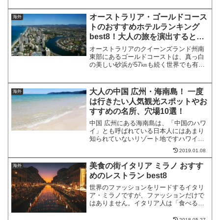
回は、フランス、ボルドーでおすすめ
の、一度は行きたい観光スポットを厳選
オーストラリア・ゴールドコース
海外
してご紹介します！フランス...
トのおすすめホテルランキング
best8！大人の旅を演出するとっ
ておきのホテルはここ！
オーストラリアのクイーンズランド州南
東部にあるゴールドコーストは、真っ白
の美しい砂浜が57㎞も続く世界でも有数
の人気リゾートです。マリンスポーツは
もちろんゴルフやショッピング、テーマ
パークなど飽きることがありません。そ
大人の中国 広州・海南島！ 一度
海外
んなゴールドコーストで...
は行きたい人気観光スポットやお
すすめの名所、穴場10選！
中国 広州にある海南島は、「中国のハワ
イ」とも呼ばれている日本人にはあまり
知られていないリゾート地ですハワイと
同じ緯度にあるため一年中温暖で過ごし
2019.01.08
やすく、島には美しい海やビーチが広が
っています。今回はそんな南国リゾート
美食の街イタリア ミラノ おすす
海外
な雰囲気ただよう中国 ...
めのレストラン best8
世界のファッションをリードするイタリ
ア・ミラノですが、ファッションだけで
はありません。イタリア人は「食べるこ
と、歌うこと、愛すること」が大好きで
す。ですからイタリアはフランスと並
2018.05.27