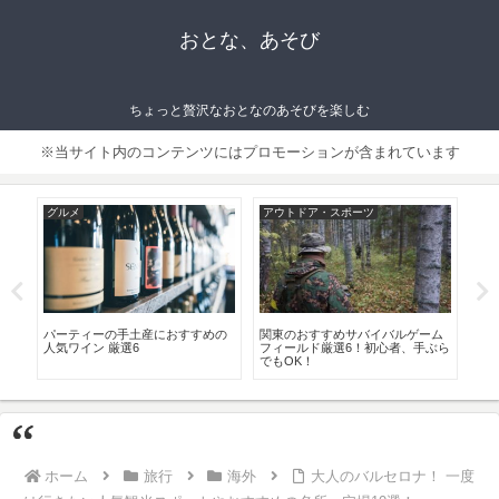
おとな、あそび
ちょっと贅沢なおとなのあそびを楽しむ
※当サイト内のコンテンツにはプロモーションが含まれています
グルメ
アウトドア・スポーツ
フ
選
パーティーの手土産におすすめの
関東のおすすめサバイバルゲーム
メ
ン
人気ワイン 厳選6
フィールド厳選6！初心者、手ぶら
靴 
でもOK！
すめ
ホーム
旅行
海外
大人のバルセロナ！ 一度