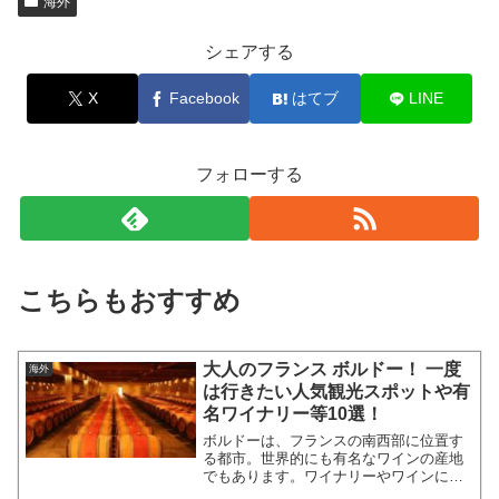
海外
シェアする
X
Facebook
はてブ
LINE
フォローする
こちらもおすすめ
大人のフランス ボルドー！ 一度
海外
は行きたい人気観光スポットや有
名ワイナリー等10選！
ボルドーは、フランスの南西部に位置す
る都市。世界的にも有名なワインの産地
でもあります。ワイナリーやワインに関
する施設も多く、見どころいっぱい。今