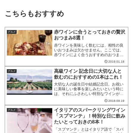
こちらもおすすめ
赤ワインに合うとっておきの贅沢
グルメ
おつまみ8選！
赤ワインを美味しく飲むには、相性の良
いおつまみは欠かせません。ここでは、
赤ワインによく合うおすすめのおつまみ
を厳選してご紹介します。定番のチーズ
2019.01.18
から肉、魚、お菓子といろいろな種類か
ら選びます。相性の良い赤ワインのタイ
高級ワイン 記念日に大切な人と
グルメ
プも説明しますので、ぜひ...
飲むのにおすすめの1本はこれ！
大切な人の誕生日や結婚記念日。お祝い
に美味しい食事を楽しみたいという時に
は、それにふさわしい特別なワインが欲
しいところでしょう。めったにない大事
2018.09.19
な日には、とっておきの高級ワインがぴ
ったりです。そこで今回は、比較的入手
イタリアのスパークリングワイン
グルメ
しやすい高級ワインのおす...
「スプマンテ」！特別な日に飲み
たいとっておきの8本！
「スプマンテ」とはイタリア語で「スパ