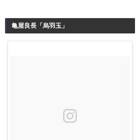
亀屋良長「烏羽玉」