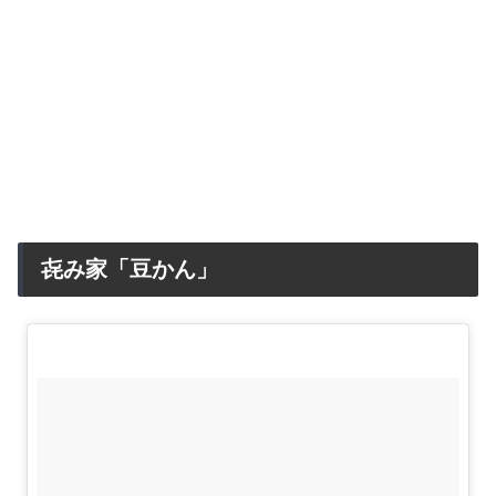
㐂み家「豆かん」