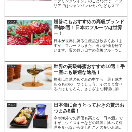
ークリングワイン」のことなので、イタ
リアではシャンパンやカバなどもスプマ
ンテと呼びますが、日本では「イタリア
のスパークリングワイン」を指します。
シャンパンやスペインのカバとは異な
贈答にもおすすめの高級ブランド
グルメ
り、製法に規定はありません...
果物8選！日本のフルーツは世界
一！
日本が世界に誇る生産品は数多くありま
すが、フルーツもまた、高い評価を得て
います。質の良い日本の高級フルーツ
は、海外からの訪日客にも大人気。もち
ろん、国内でも圧倒的な支持を得ている
ブランドがたくさんあります。今回はそ
世界の高級蜂蜜おすすめ10選！手
グルメ
うした国産高級フルーツを探...
土産にも最適な逸品！
蜂蜜は自然のめぐみの中でも、最も魅力
あるものの一つでしょう。そのまま食べ
るのはもちろん、さまざまな料理に加え
ても、抜群のおいしさを発揮してくれま
す。そんな蜂蜜は、自分で味わう以外に
も手土産として最適な品物。特に品質の
日本酒に合うとっておきの贅沢お
グルメ
高い高級蜂蜜は、特別な人...
つまみ8選！
今や海外での評価も高まる「日本酒」で
すが、ウイスキーなどの洋酒に比べて料
理を食べながら楽しむことの多いお酒で