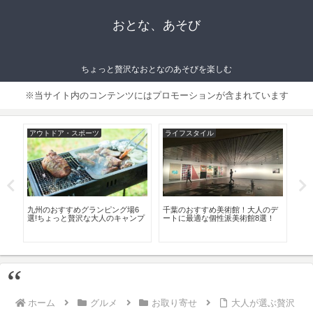
おとな、あそび
ちょっと贅沢なおとなのあそびを楽しむ
※当サイト内のコンテンツにはプロモーションが含まれています
アウトドア・スポーツ
ライフスタイル
ラ
8
九州のおすすめグランピング場6
千葉のおすすめ美術館！大人のデ
大人
選!ちょっと贅沢な大人のキャンプ
ートに最適な個性派美術館8選！
ま
ホーム
グルメ
お取り寄せ
大人が選ぶ贅沢