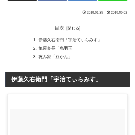
2018.01.25
2018.05.02
目次
伊藤久右衛門「宇治てぃらみす」
亀屋良長「烏羽玉」
㐂み家「豆かん」
伊藤久右衛門「宇治てぃらみす」