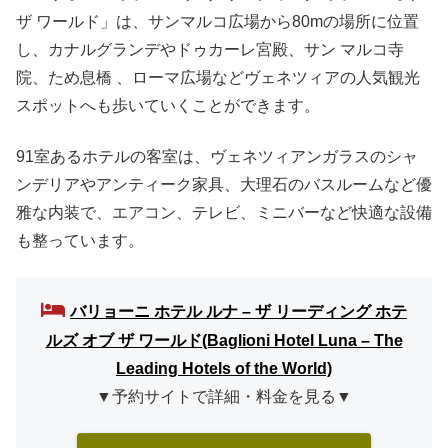
ザ ワールド」は、サンマルコ広場から80mの場所に位置
し、カナルグランデやドゥカーレ宮殿、サン マルコ寺
院、ため息橋 、ローマ広場などヴェネツィアの人気観光
スポットへも歩いていくことができます。
91室あるホテルの客室は、ヴェネツィアンガラスのシャ
ンデリアやアンティーク家具、大理石のバスルームなど優
雅な内装で、エアコン、テレビ、ミニバーなど快適な設備
も整っています。
バリョーニ ホテル ルナ – ザ リーディング ホテ
ルズ オブ ザ ワールド(Baglioni Hotel Luna – The
Leading Hotels of the World)
▼予約サイトで詳細・料金を見る▼