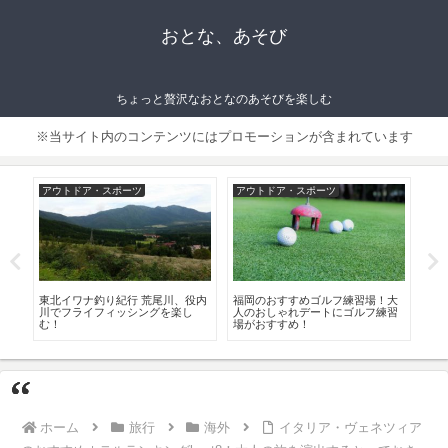
おとな、あそび
ちょっと贅沢なおとなのあそびを楽しむ
※当サイト内のコンテンツにはプロモーションが含まれています
ライフスタイル
ライフスタイル
フ
大
大阪 落語が楽しめるおすすめの寄
おすすめの高級タオル 厳選８！一
大
習
席6選！寄席を楽しむ基本もレクチ
度は使ってみたい贅沢な逸品！
お
ャー
８
ホーム
旅行
海外
イタリア・ヴェネツィア