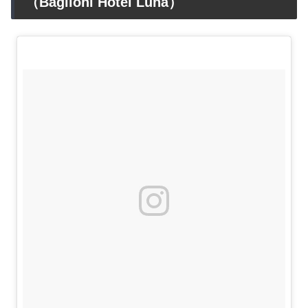
（Baglioni Hotel Luna）