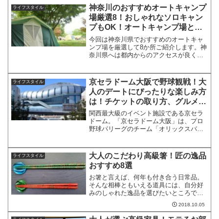
りな美術館を厳選してご紹介したいと思
神奈川のおすすめオートキャンプ
ライフスタイル
います！広島のおすすめ美術館...
場厳選8！おしゃれなソロキャン
プもOK！オートキャンプ場と
は？
今回は神奈川県でおすすめのオートキャ
ンプ場を厳選して8か所ご紹介します。神
奈川県へは都内からのアクセスが良く、
施設が充実していてソロキャンプでも安
心のキャンプ場や必要最低限の施設で自
然を満喫できるキャンプ場などがたくさ
京セラドーム大阪で野球観戦！大
ライフスタイル
んあります。神奈川おす...
人のデートにぴったりな楽しみ方
は！チケットの取り方、グルメや
ホテル情報も！
関西最大級のイベント施設である京セラ
ドーム。「京セラドーム大阪」は、プロ
野球パリーグのチーム「オリックスバフ
ァローズ」の本拠地球場としても知られ
ています。「オリックスバファローズ」
のプロ野球公式戦の他、同じ関西の人気
大人のこだわり高級箸！匠の逸品
ライフスタイル
球団「阪神タイガース」が...
おすすめ8選
お箸と言えば、何年も付き合う日常品。
そんな相棒ともいえる道具には、自分好
みのしゃれた逸品を選びたいところで
す。特にこだわりを持つ大人なら、一味
2018.10.05
違った高級箸がぴったりでしょう。そこ
で今回は、大人の食事にふさわしい高級