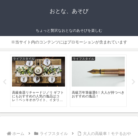
おとな、あそび
ちょっと贅沢なおとなのあそびを楽しむ
※当サイト内のコンテンツにはプロモーションが含まれています
ライフスタイル
ライフスタイル
フ
大
高級食器リチャードジノリ ギフト
高級万年筆厳選6！大人が持つべき
大
方
にもおすすめの人気の逸品はコ
おすすめの逸品！
のメ
や
レ！ベッキオホワイト、イタリア
8選
ンフルーツ等
ホーム
ライフスタイル
大人の高級車！モテるおや