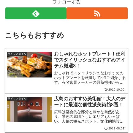
フォローする
こちらもおすすめ
おしゃれなホットプレート！便利
ライフスタイル
でスタイリッシュなおすすめアイ
テム厳選8！
おしゃれでスタイリッシュなおすすめの
ホットプレートを厳選して8点ご紹介しま
す。有名家電メーカーの最新機種から、
ホットプレートに特化した機能的かつお
2019.10.09
しゃれなホットプレートまで集めまし
た。おしゃれなホットプレートを探して
広島のおすすめ美術館！大人のデ
ライフスタイル
いる方はぜひ参考にしてみ...
ートに最適な個性派美術館8選！
広島は都会的な部分と豊かな自然があ
り、景色の素晴らしいエリアもいっぱ
い。人気の観光スポット、文化的施設も
多く存在します。そこで今回は、広島県
2018.08.03
でおすすめの、大人のデートにもぴった