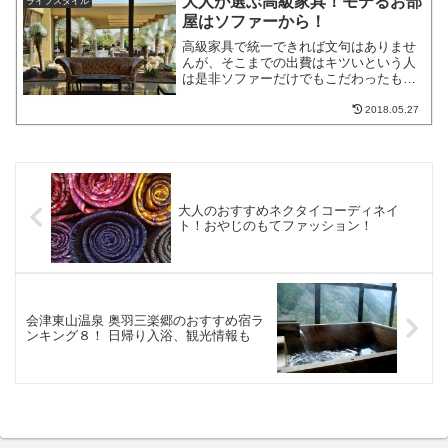
大人が選ぶ高級家具！モテるお部
ライフスタイル
箸のおすすめを、8つ選んで...
屋はソファーから！
高級家具で統一できれば文句はありませ
んが、そこまでの出費はキツいという人
は是非ソファーだけでもこだわったもの
を購入されることをおすすめします。お
部屋の雰囲気がソファーだけでガラリと
2018.05.27
変わります。失敗しないソファー選び
その１：トレンドを取り入...
大人のおすすめネクタイコーディネイ
ト！おやじのもてファッション！
会津東山温泉 奥羽三楽郷のおすすめ宿ラ
ンキング８！ 日帰り入浴、観光情報も