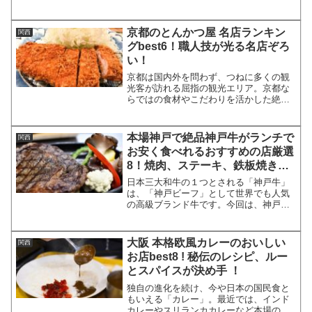
にいながらにして本格的なインド料理が
楽しめます。そこで今回は、大阪で食べ
られる、絶品インドカレーの名店をラン
京都のとんかつ屋 名店ランキン
関西
キング形式でご紹介します...
グbest6！職人技が光る名店ぞろ
い！
京都は国内外を問わず、つねに多くの観
光客が訪れる屈指の観光エリア。京都な
らではの食材やこだわりを活かした絶品
のとんかつを楽しめる名店も数多く存在
します。そこで今回は、京都で絶品とん
かつが食べられる名店を、ランキング形
本場神戸で絶品神戸牛がランチで
関西
式でご紹介したいと思いま...
お安く食べれるおすすめの店厳選
8！焼肉、ステーキ、鉄板焼き
等々
日本三大和牛の１つとされる「神戸牛」
は、「神戸ビーフ」として世界でも人気
の高級ブランド牛です。今回は、神戸で
「神戸牛」のステーキやすきやき、焼肉
などをランチで安く食べられるおすすめ
のお店を8店ご紹介します。神戸牛ランチ
大阪 本格欧風カレーのおいしい
関西
１．ビフテキのカワムラ...
お店best8 ! 秘伝のレシピ、ルー
とスパイスが決め手 ！
独自の進化を続け、今や日本の国民食と
もいえる「カレー」。最近では、インド
カレーやスリランカカレーなど本場のカ