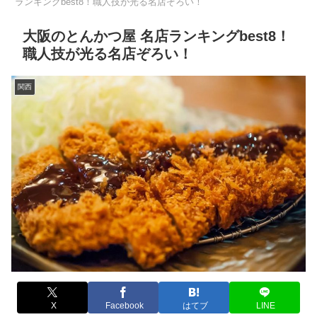
ランキングbest8！職人技が光る名店ぞろい！
大阪のとんかつ屋 名店ランキングbest8！
職人技が光る名店ぞろい！
関西
X
Facebook
はてブ
LINE