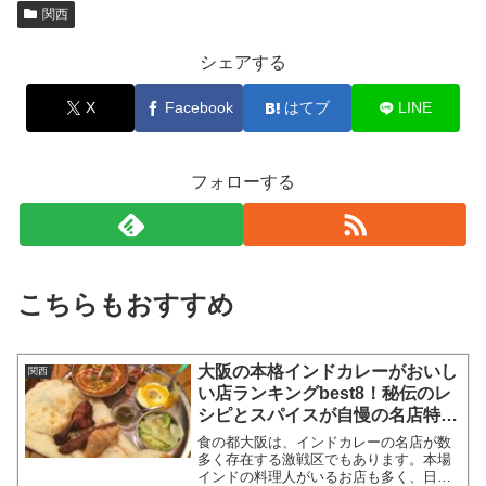
関西
シェアする
X
Facebook
はてブ
LINE
フォローする
こちらもおすすめ
大阪の本格インドカレーがおいし
関西
い店ランキングbest8！秘伝のレ
シピとスパイスが自慢の名店特
集！梅田の名店も！
食の都大阪は、インドカレーの名店が数
多く存在する激戦区でもあります。本場
インドの料理人がいるお店も多く、日本