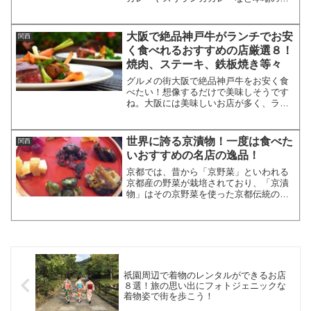
レーが人気ですが、小麦粉でとろみをつ
けた昔ながらの欧風カレーも根強い人気
を誇っています。今回は大阪で本格的な
大阪で絶品神戸牛がランチでお安
関西
欧風カレーが食べられる人...
く食べれるおすすめの店厳選８！
焼肉、ステーキ、鉄板焼き等々
グルメの街大阪で絶品神戸牛をお安く食
べたい！想像するだけで美味しそうです
ね。大阪には美味しいお店が多く、ラン
チに絶品神戸牛を安く食べたいとなると
お店選びに迷うところです。また、焼
肉、ステーキ、鉄板焼き等々ジャンルに
世界に誇る京漬物！一度は食べた
関西
も迷うところです。今回は大...
いおすすめの名店の逸品！
京都では、昔から「京野菜」といわれる
京都産の野菜が栽培されており、「京漬
物」はその京野菜を使った京都伝統の漬
物です。日本の食卓のみならず、世界に
誇れる味といってよいでしょう。そして
京都の「三大漬物」は、「しば漬」、
「千枚漬」、「すぐき」です...
祇園周辺で着物のレンタルができるお店
８選！旅の思い出にフォトジェニックな
着物姿で街を歩こう！