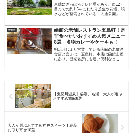
東端にさっぽろテレビ塔があり、西12丁
目までの約1.5㎞にわたり芝生や花壇、噴
水などが整備されている「大通公園」
は、札幌の観光スポットでもあり、札幌
市民の憩いの場でもあります。今回は、
その大通周辺でランチやデートにおすす
函館の老舗レストラン五島軒！是
北海道
めのお店を8店ご紹介...
非食べたいおすすめ人気メニュー
8選 名物カレーやケーキも！
明治時代より営業している函館の老舗洋
食店と言えば、五島軒。本店は函館山麓
にあり、観光名所にも近い便利なところ
にあります。地元の人には結婚式などに
も利用される五島軒で、人気のメニュー
をご紹介します。函館 五島軒おすすめメ
ニュー 1.三代目若山...
【鬼怒川温泉】秘湯、名湯、大人が選ぶ
おすすめ旅館8選
大人が選ぶおすすめ神戸スイーツ！絶品
お取り寄せ10選