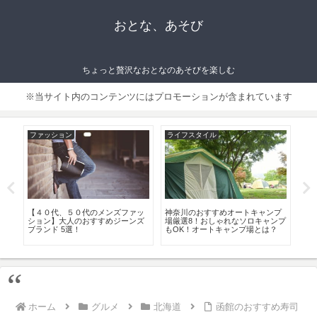
おとな、あそび
ちょっと贅沢なおとなのあそびを楽しむ
※当サイト内のコンテンツにはプロモーションが含まれています
ファッション
ライフスタイル
ラ
ィッ
【４０代、５０代のメンズファッ
神奈川のおすすめオートキャンプ
東京
ション】大人のおすすめジーンズ
場厳選8！おしゃれなソロキャンプ
ベン
ブランド 5選！
もOK！オートキャンプ場とは？
ホーム
グルメ
北海道
函館のおすすめ寿司