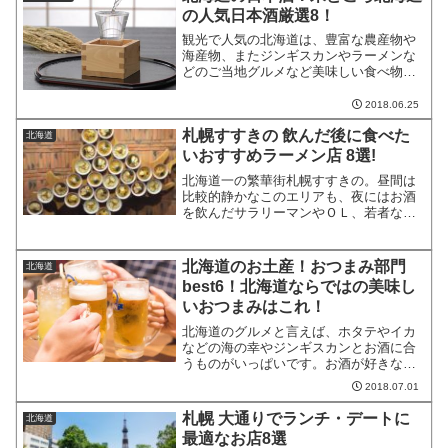
の人気日本酒厳選8！
観光で人気の北海道は、豊富な農産物や
海産物、またジンギスカンやラーメンな
どのご当地グルメなど美味しい食べ物が
たくさんある地域でもあります。特にイ
カやウニ、カニ、ホッケなどの地元で採
2018.06.25
れる新鮮な海の幸を味わう際には、美味
札幌すすきの 飲んだ後に食べた
しい日本酒を一緒に飲みた...
北海道
いおすすめラーメン店 8選!
北海道一の繁華街札幌すすきの。昼間は
比較的静かなこのエリアも、夜にはお酒
を飲んだサラリーマンやＯＬ、若者など
たくさんの人たちで夜中まで賑わいま
す。お酒を飲んだ後に、なぜか食べたく
なるのがラーメン。札幌のすすきのに
北海道のお土産！おつまみ部門
北海道
は、有名なラーメン横丁をはじ...
best6！北海道ならではの美味し
いおつまみはこれ！
北海道のグルメと言えば、ホタテやイカ
などの海の幸やジンギスカンとお酒に合
うものがいっぱいです。お酒が好きな人
は、北海道に観光で来るとついつい飲み
2018.07.01
過ぎ、食べ過ぎなんてこともあるのでは
ないでしょうか。今回は、北海道の人気
札幌 大通りでランチ・デートに
北海道
のお土産の中からお酒のお...
最適なお店8選