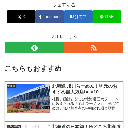
シェアする
X
Facebook
はてブ
LINE
フォローする
こちらもおすすめ
北海道 旭川らーめん！地元のお
北海道
すすめ超人気店best10！
札幌、函館とならび北海道三大ラーメン
に数えられる「旭川ラーメン」。その特
徴は、低い加水率の中細縮れ麺と豚骨の
動物系スープとと魚介系のスープを合わ
せたダブルスープです。札幌のみそラー
メン、函館の塩ラーメン、そして旭川は
北海道の日本酒！米どころ北海道
醤油ラーメンと言われるこ...
お取り寄せ