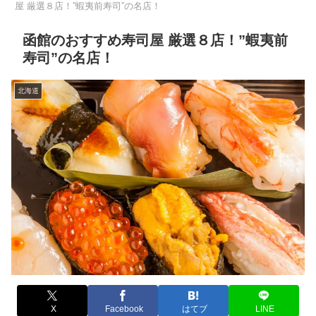
屋 厳選８店！”蝦夷前寿司”の名店！
函館のおすすめ寿司屋 厳選８店！”蝦夷前
寿司”の名店！
北海道
X
Facebook
はてブ
LINE