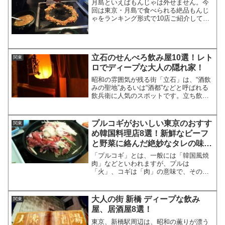
月島といえばもんじゃは外せません。今
回は東京・月島で食べられる絶品もんじ
ゃをランキング形式で10店ご紹介してい
きます。デートや女子会におすすめ、ま
たおいしいお酒も一緒に楽しめるもんじ
ゃ店まで、各店の魅力やメニューなどま
とめていますので、ぜひ...
立石のせんべろ飲み屋10選！レト
関東
ロでディープな大人の隠れ家！
昭和の雰囲気が残る街「立石」は、“酒飲
みの聖地”あるいは“酒都”などと呼ばれる
飲兵衛に人気のスポットです。立ち飲み
店や安く飲めるもつ焼きのお店が多くあ
り、「赤羽」同様に1,000円でベロベロ酔
える通称「せんべろ」の聖地とも呼ばれ
プルコギがおいしい東京のおすす
関東
ています。今...
め韓国料理店8選！新鮮なビーフ
と野菜に絡んだ絶妙なタレの味付
けが決め手！
「プルコギ」とは、一般には「韓国風焼
肉」などといわれますが、プルは
「火」、コギは「肉」の意味で、その通
り「焼肉」になります。肉は牛（ビー
フ）が使われ、野菜も一緒に焼かれま
す。今回は、東京でプルコギのおいしい
大人の街 新橋 ディープな飲み
関東
韓国料理店をご紹介します。どの店も...
屋、居酒屋8選！
東京、新橋駅周辺は、昭和の薫りが漂う