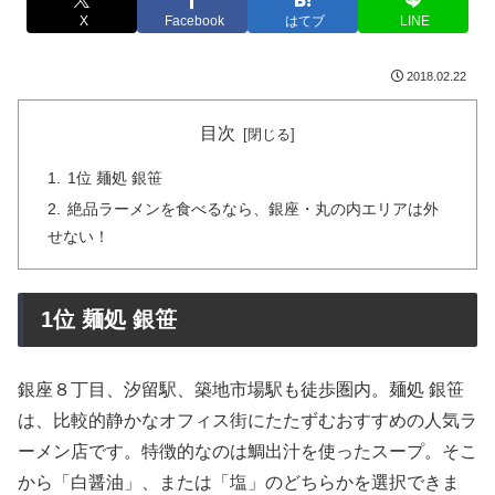
X
Facebook
はてブ
LINE
2018.02.22
目次
1位 麺処 銀笹
絶品ラーメンを食べるなら、銀座・丸の内エリアは外
せない！
1位 麺処 銀笹
銀座８丁目、汐留駅、築地市場駅も徒歩圏内。麺処 銀笹
は、比較的静かなオフィス街にたたずむおすすめの人気ラ
ーメン店です。特徴的なのは鯛出汁を使ったスープ。そこ
から「白醤油」、または「塩」のどちらかを選択できま