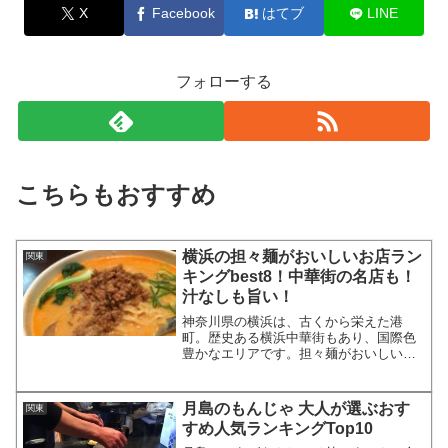
X
Facebook
はてブ
LINE
フォローする
こちらもおすすめ
横浜の担々麺がおいしいお店ラン
関東
キングbest8！中華街の名店も！
汁なしも旨い！
神奈川県の横浜は、古くから栄えた港
町。歴史ある横浜中華街もあり、国際色
豊かなエリアです。担々麺がおいしい中
華のお店もたくさん存在し、そのお店な
らではの特徴を全面にだした絶品もたく
さんあります。そこで今回は、横浜で
月島のもんじゃ 大人が選ぶおす
関東
担々麺が食べられるおすすめの...
すめ人気ランキングTop10