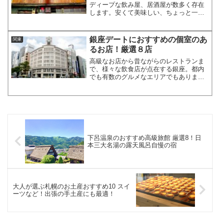
ディープな飲み屋、居酒屋が数多く存在
します。安くて美味しい、ちょっと一杯
だけ飲んでいく、そんな自由な利用の仕
方もできるお店がたくさんあります。そ
こで今回は、新橋でおすすめの、ディー
銀座デートにおすすめの個室のあ
関東
プな飲み屋、居酒屋を厳選...
るお店！厳選８店
高級なお店から昔ながらのレストランま
で、様々な飲食店が点在する銀座。都内
でも有数のグルメなエリアでもありま
す。今回は、そんな銀座ならではの、デ
ートにもピッタリな、個室でゆっくりと
料理が味わえるお店を厳選してご紹介し
たいと思います！大切な人と...
下呂温泉のおすすめ高級旅館 厳選8！日
本三大名湯の露天風呂自慢の宿
大人が選ぶ札幌のお土産おすすめ10 スイ
ーツなど！出張の手土産にも最適！