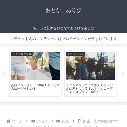
おとな、あそび
ちょっと贅沢なおとなのあそびを楽しむ
※当サイト内のコンテンツにはプロモーションが含まれています
ライフスタイル
ファッション
ラ
のも
高級ハンドクリーム8選！モテる大
デニムオンデニムで大人カジュア
大阪
人は手がきれい！
ルに差をつける！おすすめコーデ
席
＆メンズブランド8選！
ャ
ホーム
グルメ
関東
銀座、丸の内のおすす