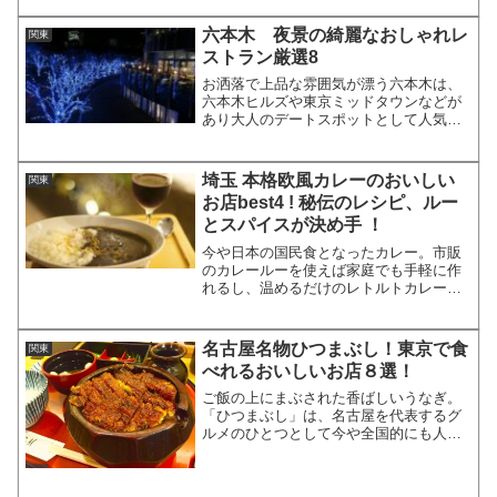
チンを使った料理がいただけるお店が数
多く存在します。今回は、東京で楽しめ
六本木 夜景の綺麗なおしゃれレ
関東
る名古屋コーチン料理の名...
ストラン厳選8
お洒落で上品な雰囲気が漂う六本木は、
六本木ヒルズや東京ミッドタウンなどが
あり大人のデートスポットとして人気の
エリアです。今回は、そんな六本木で夜
景に浮かぶ東京タワーや東京スカイツリ
ーの景色を楽しめるお洒落なレストラン
埼玉 本格欧風カレーのおいしい
関東
を8店厳選してご紹介しま...
お店best4 ! 秘伝のレシピ、ルー
とスパイスが決め手 ！
今や日本の国民食となったカレー。市販
のカレールーを使えば家庭でも手軽に作
れるし、温めるだけのレトルトカレーも
あり、味もお店の味の近いほどのおいし
さです。しかし、やはりお店で頂くオリ
ジナルのスパイスを使った秘伝のレシピ
名古屋名物ひつまぶし！東京で食
関東
の本格カレーにはかないま...
べれるおいしいお店８選！
ご飯の上にまぶされた香ばしいうなぎ。
「ひつまぶし」は、名古屋を代表するグ
ルメのひとつとして今や全国的にも人気
の料理です。まずは、そのまま食べ、つ
ぎに薬味を入れ、最後には出汁茶漬けに
して食べる、という3段階の楽しみ方が基