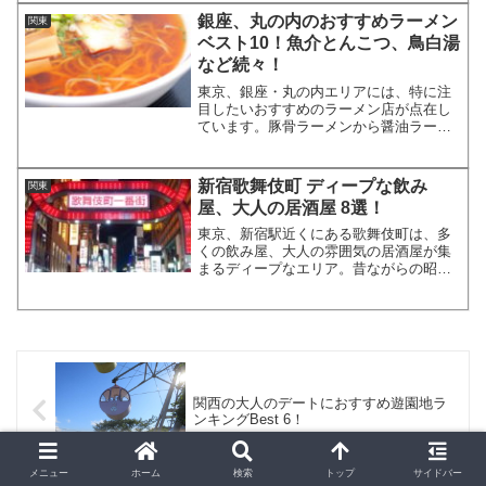
本。今回は、東京都内で...
銀座、丸の内のおすすめラーメン
関東
ベスト10！魚介とんこつ、鳥白湯
など続々！
東京、銀座・丸の内エリアには、特に注
目したいおすすめのラーメン店が点在し
ています。豚骨ラーメンから醤油ラーメ
ン、進化系ラーメンまで種類は様々。個
性あふれる名店の数々を厳選し、そのな
かのベスト10をご紹介したいと思いま
新宿歌舞伎町 ディープな飲み
関東
す！10位 ABCらーめ...
屋、大人の居酒屋 8選！
東京、新宿駅近くにある歌舞伎町は、多
くの飲み屋、大人の雰囲気の居酒屋が集
まるディープなエリア。昔ながらの昭和
の雰囲気や、アジアンなディープさをも
つお店など、様々なタイプのお店が集ま
っています。そこで今回は、新宿歌舞伎
町でおすすめの、ディープ...
関西の大人のデートにおすすめ遊園地ラ
ンキングBest 6！
メニュー
ホーム
検索
トップ
サイドバー