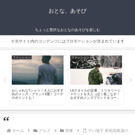
おとな、あそび
ちょっと贅沢なおとなのあそびを楽しむ
※当サイト内のコンテンツにはプロモーションが含まれています
ファッション
グルメ
ファッシ
LAスタイルの定番、ミリタリージ
高級ブランド豚 人気ランキング
大人に選
ャケットを大人っぽく着こなす！
best8！もはや和牛を超えるおいし
ド マッキ
おすすめメンズブランド＆コーデ8
さ！？
すすめ定
選！
ホーム
グルメ
関東
デパ地下 新宿高島屋の