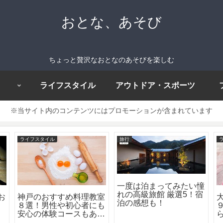
おとな、あそび
ちょっと贅沢なおとなのあそびを楽しむ
ライフスタイル
アウトドア・スポーツ
※当サイト内のコンテンツにはプロモーションが含まれています
ライフスタイル
旅行
一度は泊まってみたい憧
れの高級旅館 厳選5！宿
お
神戸のおすすめ料理教室
泊の感想も！
！
８選！男性や初心者にも
安心の体験コースもあ
り！