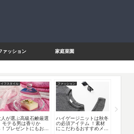
ファッション
家庭菜園
ライフスタイル
ファッション
ライフスタ
大人が選ぶ高級石鹸厳選
ハイゲージニットは秋冬
高級食
９ モテる男は香りか
の必須アイテム ！素材
ギフト
ら！プレゼントにもおす
にこだわるおすすめメン
気の逸
すめです！
ズブランド＆コーデのポ
ドスト