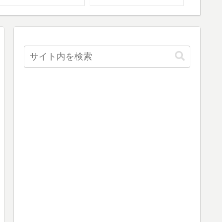
イント！
パー等