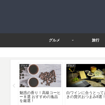
グルメ
旅行
グルメ
グルメ
オートキ
魅惑の香り！高級コーヒ
白ワインに合うとって
！おしゃ
ー８選 おすすめの逸品
きの贅沢おつまみ8選
プも
を厳選！
ャンプ場