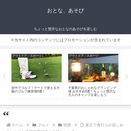
おとな、あそび
ちょっと贅沢なおとなのあそびを楽しむ
※当サイト内のコンテンツにはプロモーションが含まれています
アウトドア・スポーツ
アウトドア・スポーツ
フ
！
街中でゴルフ！デートで使える大
千葉県のおしゃれなグランピング
ち
選
阪のゴルフ練習場8選！
場 おすすめ6選！ちょっと贅沢な
グ
大人のキャンプを楽しもう
ズ・
ホーム
グルメ
関東
東京で角打ちが楽しめ