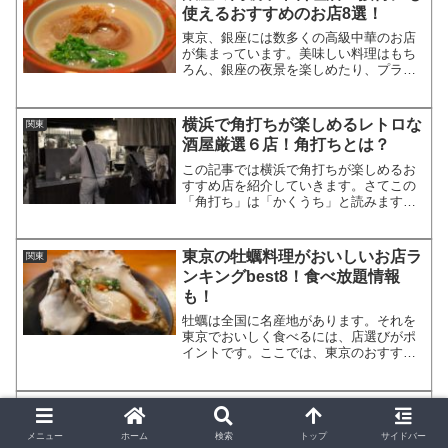
使えるおすすめのお店8選！
東京、銀座には数多くの高級中華のお店
が集まっています。美味しい料理はもち
ろん、銀座の夜景を楽しめたり、プライ
ベート感もある個室があり、接待など、
様々な利用の仕方があります。そこで今
回は、銀座でおすすめの、接待にも使え
横浜で角打ちが楽しめるレトロな
関東
る高級中華料理店を厳選し...
酒屋厳選６店！角打ちとは？
この記事では横浜で角打ちが楽しめるお
すすめ店を紹介していきます。さてこの
「角打ち」は「かくうち」と読みますが
意味はご存知でしょうか。由来は昔日本
酒を量り売りしていた頃、店頭で升に入
れてもらったお酒をその場で飲んだ事に
東京の牡蠣料理がおいしいお店ラ
関東
はじまるのだとか。その際...
ンキングbest8！食べ放題情報
も！
牡蠣は全国に名産地があります。それを
東京でおいしく食べるには、店選びがポ
イントです。ここでは、東京のおすすめ
牡蠣料理店をランキングでご紹介しま
す。店の特徴やおすすめのメニュー、食
べ放題情報などもまとめていますので、
大人の街 代々木上原 おしゃれな
関東
牡蠣料理店選びの参考にして...
カフェ8選！おすすめランチやか
メニュー
ホーム
検索
トップ
サイドバー
わいいスイーツ盛りだくさん！