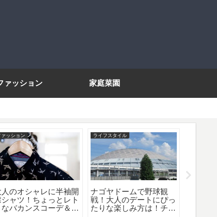
ファッション
家庭菜園
ファッション
ライフスタイル
グルメ
大人のオシャレに半袖開
ナゴヤドームで野球観
大人の
襟シャツ！ちょっとレト
戦！大人のデートにぴっ
厳選8
ロなバカンスコーデ＆お
たりな楽しみ方は！チケ
にもお
すすめブランド8選！
ットの取り方、グルメや