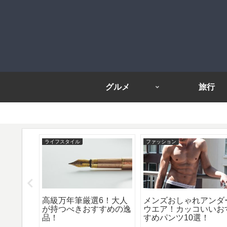
グルメ
旅行
ライフスタイル
ファッション
だわりの
高級万年筆厳選6！大人
メンズおしゃれアンダ
ズ8選！
が持つべきおすすめの逸
ウエア！カッコいいお
品！
すめパンツ10選！