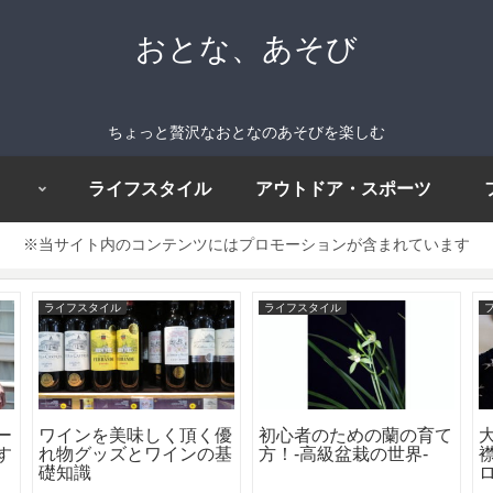
おとな、あそび
ちょっと贅沢なおとなのあそびを楽しむ
ライフスタイル
アウトドア・スポーツ
※当サイト内のコンテンツにはプロモーションが含まれています
ライフスタイル
ライフスタイル
ー
ワインを美味しく頂く優
初心者のための蘭の育て
す
れ物グッズとワインの基
方！-高級盆栽の世界-
礎知識