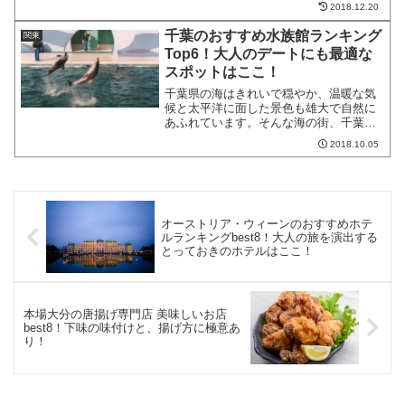
で那須塩原駅まで行けたりと、都心との
2018.12.20
アクセスもしやすいのも魅力。今回は、
那須温泉で特におすすめしたい人気の温
千葉のおすすめ水族館ランキング
関東
泉旅館を厳選してご紹介し...
Top6！大人のデートにも最適な
スポットはここ！
千葉県の海はきれいで穏やか、温暖な気
候と太平洋に面した景色も雄大で自然に
あふれています。そんな海の街、千葉県
で観ておきたいのが海の生き物。ここで
2018.10.05
は、水族館や海でみられる魚や海獣が楽
しめる、千葉県のおすすめデートスポッ
トをランキング形式でご紹...
オーストリア・ウィーンのおすすめホテ
ルランキングbest8！大人の旅を演出する
とっておきのホテルはここ！
本場大分の唐揚げ専門店 美味しいお店
best8！下味の味付けと、揚げ方に極意あ
り！