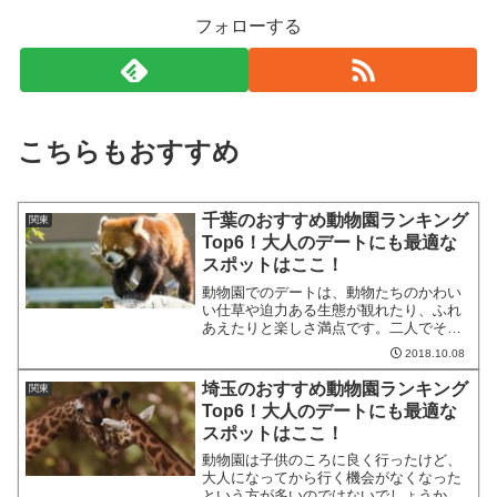
フォローする
こちらもおすすめ
千葉のおすすめ動物園ランキング
関東
Top6！大人のデートにも最適な
スポットはここ！
動物園でのデートは、動物たちのかわい
い仕草や迫力ある生態が観れたり、ふれ
あえたりと楽しさ満点です。二人でそん
な動物たちを観て、一緒に笑いあいなが
2018.10.08
らデートを満喫しませんか。相手の優し
さも見えるかもしれませんよ。ここで
埼玉のおすすめ動物園ランキング
関東
は、千葉県で動物園デートが...
Top6！大人のデートにも最適な
スポットはここ！
動物園は子供のころに良く行ったけど、
大人になってから行く機会がなくなった
という方が多いのではないでしょうか。