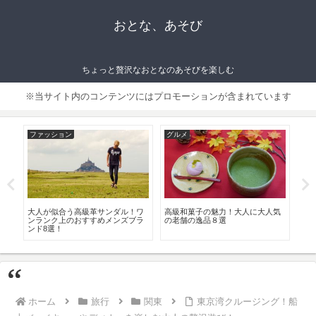
おとな、あそび
ちょっと贅沢なおとなのあそびを楽しむ
※当サイト内のコンテンツにはプロモーションが含まれています
ファッション
グルメ
ラ
！手
大人が似合う高級革サンダル！ワ
高級和菓子の魅力！大人に大人気
デ
ンランク上のおすすめメンズブラ
の老舗の逸品８選
家電
ンド8選！
ト
ホーム
旅行
関東
東京湾クルージング！船