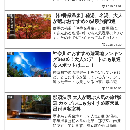
埼玉の大人も楽しめるおすすめ動物園
2018.09.09
TOP6をランキング形式でご紹介しますの
で、子供のころとは違った楽しさを満喫
【伊香保温泉】秘湯、名湯、大人
関東
してください。大人のデ...
が選ぶおすすめの温泉旅館8選
群馬の秘湯「伊香保温泉」。群馬県にた
くさんある名湯の中でも人気温泉の1つで
す。その中でぜひ泊まってみて欲しい温
泉旅館を8つ紹介します。石段街の風情あ
2018.04.30
る街並みを感じながら、ぜひ伊香保の香
りを肌で感じてみてくださいね。伊香保
神奈川のおすすめ遊園地ランキン
関東
温泉おすすめ旅館１．...
グbest6！大人のデートにも最適
なスポットはここ！
神奈川で遊園地デートを予定しているけ
ど、どこにするか迷っている方へ、少し
違ったデートも楽しめる神奈川県の遊園
地デートスポットをランキング形式でご
2018.10.05
紹介しています。王道の遊園地デート
か、いつもと違ったデートにするかは二
那須温泉 大人が選ぶ人気の旅館8
関東
人のお好み次第。思い出にな...
選 カップルにもおすすめ露天風
呂付き客室等
歴史ある温泉地として人気の那須温泉。
那須温泉は栃木県の北部、那須岳の南麓
に位置しています。東京駅からは新幹線