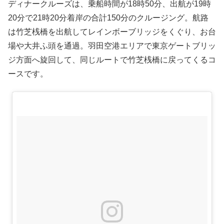
ディナークルーズは、乗船時間が18時50分、出航が19時
20分で21時20分着岸の合計150分のクルージング。航路
は竹芝桟橋を出航してレインボーブリッジをくぐり、お台
場や大井ふ頭を通過。羽田空港エリアで東京ゲートブリッ
ジ方面へ旋回して、同じルートで竹芝桟橋に戻ってくるコ
ースです。