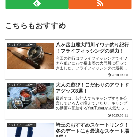
こちらもおすすめ
八ヶ岳山麓大門川イワナ釣り紀行
アウトドア・スポーツ
！フライフィッシングの魅力！
今回の釣行はフライフィッシングでイワ
ナを狙いに八ケ岳山麓の大門川に行って
きました。フライフィッシングの最初の
イメージは、まあなんと、まどろっこし
2018.04.30
い釣りだ！でした。餌の代わりにフライ
(虫の形の毛針)を使い、おもりの重さでな
大人の遊び！こだわりのアウトド
アウトドア・スポーツ
く、フライラインの重...
アグッズ8選！
最近では、芸能人でもキャンプすきを公
言している人が増えていたり、キャンプ
の動画を配信するYouTuberが人気だった
りと、空前のキャンプブーム。やはりキ
2025.09.11
ャンプに行くなどアウトドアを楽しむ場
合、自然と戯れたいけどおしゃれなグッ
埼玉のおすすめスケートリンク！
アウトドア・スポーツ
ズも取り揃えて、...
冬のデートにも最適なスケート場