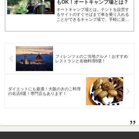
もOK！オートキャンプ場とは？
オートキャンプ場とは、テントを設営す
るサイトのすぐそばまで車を乗り入れる
ことができるキャンプ場で、手軽に楽し
めるアウトドアレジャーとして人気で
す。最近では一人でソロキャンプを楽し
む人も多くいます。今回は、関西でおす
すめのオートキャンプ場を厳...
フィレンツェのご当地グルメ！おすすめ
レストランと名物料理8選！
ダイエットにも最適！大阪のきのこ料理
の名店8選！専門店もあります！