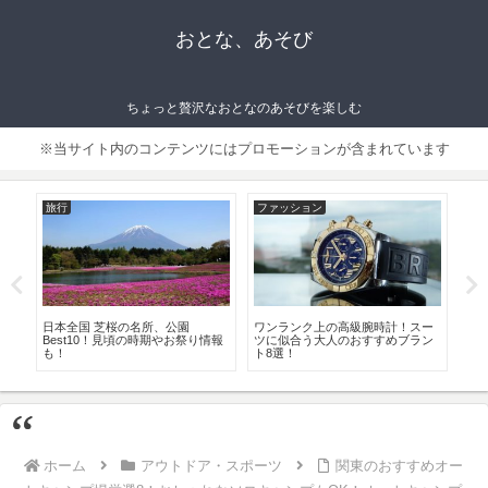
おとな、あそび
ちょっと贅沢なおとなのあそびを楽しむ
※当サイト内のコンテンツにはプロモーションが含まれています
旅行
ファッション
ラ
で
日本全国 芝桜の名所、公園
ワンランク上の高級腕時計！スー
東
馬
Best10！見頃の時期やお祭り情報
ツに似合う大人のおすすめブラン
性
も！
ト8選！
も
ホーム
アウトドア・スポーツ
関東のおすすめオー