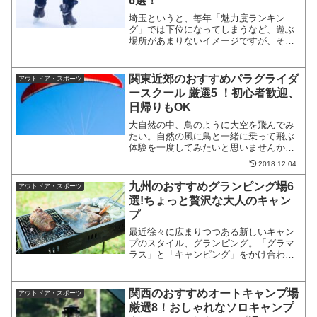
6選！
埼玉というと、毎年「魅力度ランキン
グ」では下位になってしまうなど、遊ぶ
場所があまりないイメージですが、そん
なイメージは間違い！デートでも家族で
も仲間うちでもみんなで楽しめるスケー
トリンクも埼玉県内に各地あり、あなど
関東近郊のおすすめパラグライダ
アウトドア・スポーツ
れないスポットなのです。今...
ースクール 厳選5 ！初心者歓迎、
日帰りもOK
大自然の中、鳥のように大空を飛んでみ
たい。自然の風に鳥と一緒に乗って飛ぶ
体験を一度してみたいと思いませんか？
しっかりとしたパラグライダースクール
2018.12.04
で基礎を学べば初心者でも怖くありませ
ん。関東近郊の日帰りで気軽に楽しめ
九州のおすすめグランピング場6
アウトドア・スポーツ
て、景色も最高のパラグライ...
選!ちょっと贅沢な大人のキャン
プ
最近徐々に広まりつつある新しいキャン
プのスタイル、グランピング。「グラマ
ラス」と「キャンピング」をかけ合わせ
た言葉で、一言で意味をつけるなら、
「良いとこ取りの贅沢なキャンプ」とい
ったところ。常設されたテントの中に
関西のおすすめオートキャンプ場
アウトドア・スポーツ
は、ベッドやソファ、冷蔵庫や...
厳選8！おしゃれなソロキャンプ